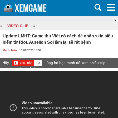
X
»
VIDEO CLIP
»
Update LMHT: Game thủ Việt có cách để nhận skin siêu
hiếm từ Riot, Aurelion Sol làm lại sẽ rất bệnh
Mạnh Mèo
| 10/01/2023 10:57
Hãy
ủng hộ bọn mình để xem nhiều clip
game mới hơn nhé!