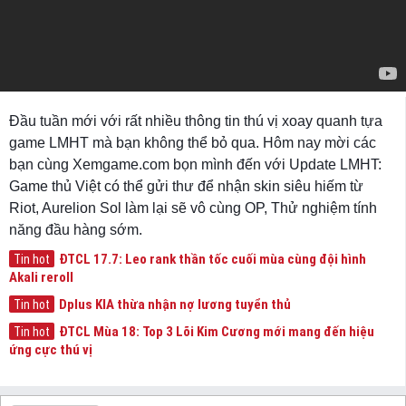
Đầu tuần mới với rất nhiều thông tin thú vị xoay quanh tựa
game LMHT mà bạn không thể bỏ qua. Hôm nay mời các
bạn cùng Xemgame.com bọn mình đến với Update LMHT:
Game thủ Việt có thể gửi thư để nhận skin siêu hiếm từ
Riot, Aurelion Sol làm lại sẽ vô cùng OP, Thử nghiệm tính
năng đầu hàng sớm.
ĐTCL 17.7: Leo rank thần tốc cuối mùa cùng đội hình
Tin hot
Akali reroll
Dplus KIA thừa nhận nợ lương tuyển thủ
Tin hot
ĐTCL Mùa 18: Top 3 Lõi Kim Cương mới mang đến hiệu
Tin hot
ứng cực thú vị