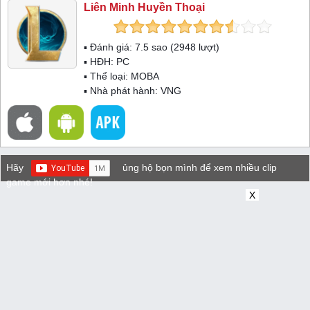
Liên Minh Huyền Thoại
▪ Đánh giá:
7.5
sao (
2948
lượt)
▪ HĐH:
PC
▪ Thể loại:
MOBA
▪ Nhà phát hành: VNG
Hãy
ủng hộ bọn mình để xem nhiều clip
game mới hơn nhé!
X