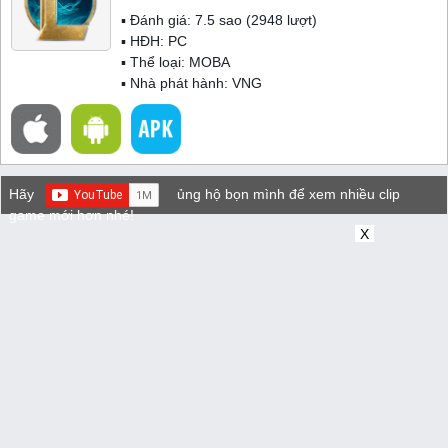
▪ Đánh giá:
7.5
sao (
2948
lượt)
▪ HĐH:
PC
▪ Thể loại:
MOBA
▪ Nhà phát hành: VNG
Hãy
ủng hộ bọn mình để xem nhiều clip
game mới hơn nhé!
X