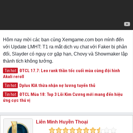
Hôm nay mời các bạn cùng Xemgame.com bọn mình đến
với Update LMHT: T1 ra mắt dịch vụ chat với Faker bị phản
đối, Slayder có nguy cơ gặp hạn, Chovy và Showmaker lập
thành tích không tưởng.
ĐTCL 17.7: Leo rank thần tốc cuối mùa cùng đội hình
Tin hot
Akali reroll
Dplus KIA thừa nhận nợ lương tuyển thủ
Tin hot
ĐTCL Mùa 18: Top 3 Lõi Kim Cương mới mang đến hiệu
Tin hot
ứng cực thú vị
Liên Minh Huyền Thoại