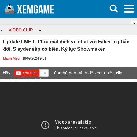
X
»
VIDEO CLIP
»
Update LMHT: T1 ra mắt dịch vụ chat với Faker bị phản
đối, Slayder sắp có biến, Kỷ lục Showmaker
Mạnh Mèo
| 18/09/2024 9:01
Hãy
ủng hộ bọn mình để xem nhiều clip
game mới hơn nhé!