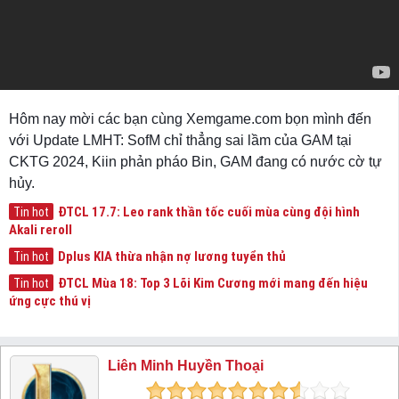
Hôm nay mời các bạn cùng Xemgame.com bọn mình đến
với Update LMHT: SofM chỉ thẳng sai lầm của GAM tại
CKTG 2024, Kiin phản pháo Bin, GAM đang có nước cờ tự
hủy.
ĐTCL 17.7: Leo rank thần tốc cuối mùa cùng đội hình
Tin hot
Akali reroll
Dplus KIA thừa nhận nợ lương tuyển thủ
Tin hot
ĐTCL Mùa 18: Top 3 Lõi Kim Cương mới mang đến hiệu
Tin hot
ứng cực thú vị
Liên Minh Huyền Thoại