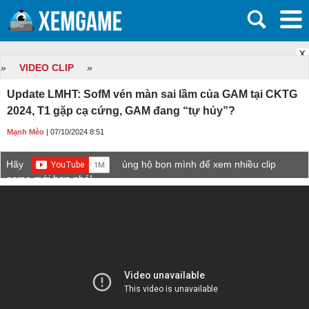
X
»
VIDEO CLIP
»
Update LMHT: SofM vén màn sai lầm của GAM tại CKTG
2024, T1 gặp cạ cứng, GAM đang “tự hủy”?
Mạnh Mèo
| 07/10/2024 8:51
Hãy
ủng hộ bọn mình để xem nhiều clip
game mới hơn nhé!