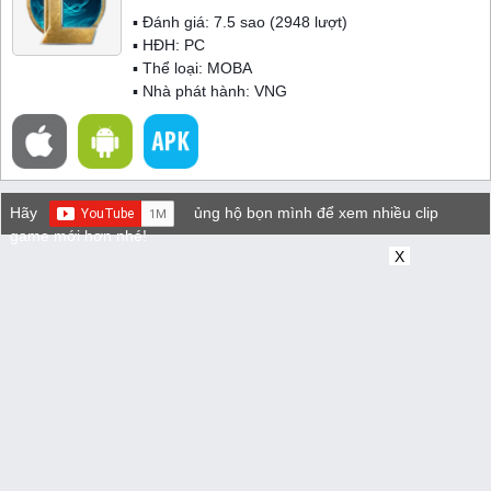
▪ Đánh giá:
7.5
sao (
2948
lượt)
▪ HĐH:
PC
▪ Thể loại:
MOBA
▪ Nhà phát hành: VNG
Hãy
ủng hộ bọn mình để xem nhiều clip
game mới hơn nhé!
X