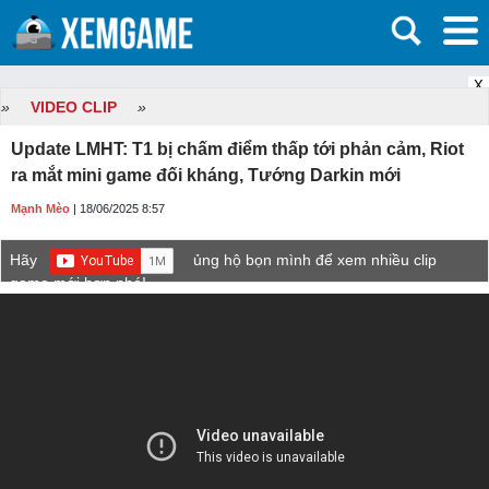
X
»
VIDEO CLIP
»
Update LMHT: T1 bị chấm điểm thấp tới phản cảm, Riot
ra mắt mini game đối kháng, Tướng Darkin mới
Mạnh Mèo
| 18/06/2025 8:57
Hãy
ủng hộ bọn mình để xem nhiều clip
game mới hơn nhé!