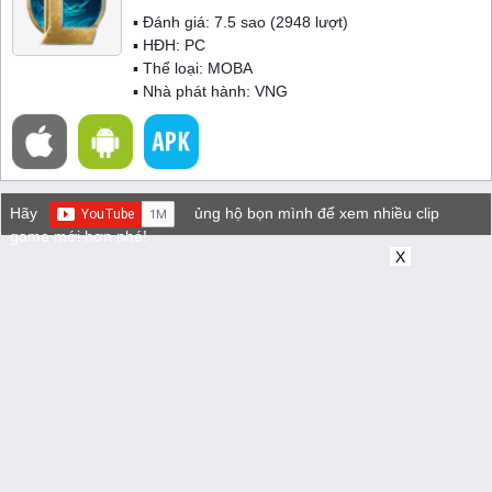
▪ Đánh giá:
7.5
sao (
2948
lượt)
▪ HĐH:
PC
▪ Thể loại:
MOBA
▪ Nhà phát hành: VNG
Hãy
ủng hộ bọn mình để xem nhiều clip
game mới hơn nhé!
X