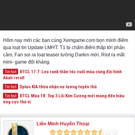
Hôm nay mời các bạn cùng Xemgame.com bọn mình điểm
qua loạt tin Update LMHT: T1 bị chấm điểm thấp tới phản
cảm, Fan soi ra loạt teaser tướng Darkin mới, Riot ra mắt
mini- game đối kháng.
ĐTCL 17.7: Leo rank thần tốc cuối mùa cùng đội hình
Tin hot
Akali reroll
Dplus KIA thừa nhận nợ lương tuyển thủ
Tin hot
ĐTCL Mùa 18: Top 3 Lõi Kim Cương mới mang đến hiệu
Tin hot
ứng cực thú vị
Liên Minh Huyền Thoại