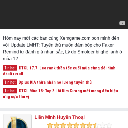
Hôm nay mời các bạn cùng Xemgame.com bọn mình đến
với Update LMHT: Tuyển thủ muốn đấm bóp cho Faker,
Remind tự đánh giá nhan sắc, Lý do Smolder bị ghẻ lạnh ở
mùa 12.
ĐTCL 17.7: Leo rank thần tốc cuối mùa cùng đội hình
Tin hot
Akali reroll
Dplus KIA thừa nhận nợ lương tuyển thủ
Tin hot
ĐTCL Mùa 18: Top 3 Lõi Kim Cương mới mang đến hiệu
Tin hot
ứng cực thú vị
Liên Minh Huyền Thoại