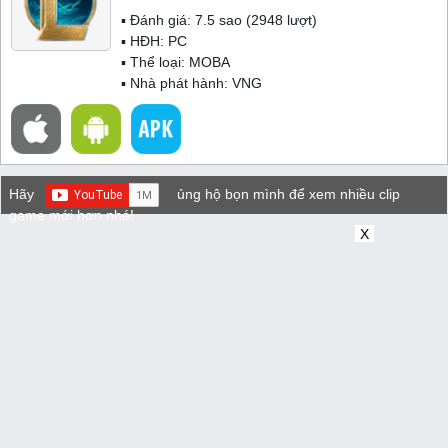
▪ Đánh giá:
7.5
sao (
2948
lượt)
▪ HĐH:
PC
▪ Thể loại:
MOBA
▪ Nhà phát hành: VNG
Hãy
ủng hộ bọn mình để xem nhiều clip
game mới hơn nhé!
X