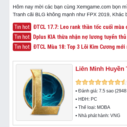
Hôm nay mời các bạn cùng Xemgame.com bọn mìn
Tranh cãi BLG không mạnh như FPX 2019, Khác biệt
Tin hot
ĐTCL 17.7: Leo rank thần tốc cuối mùa c
Tin hot
Dplus KIA thừa nhận nợ lương tuyển thủ
Tin hot
ĐTCL Mùa 18: Top 3 Lõi Kim Cương mới 
Liên Minh Huyền 
▪ Đánh giá:
7.5
sao (
2948
▪ HĐH:
PC
▪ Thể loại:
MOBA
▪ Nhà phát hành: VNG