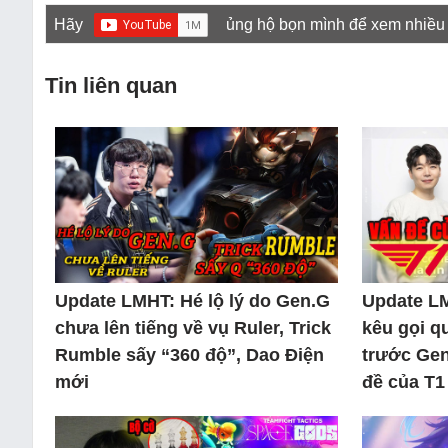
Hãy
ủng hộ bọn mình để xem nhiều
Tin liên quan
Update LMHT: Hé lộ lý do Gen.G
Update L
chưa lên tiếng về vụ Ruler, Trick
kêu gọi q
Rumble sấy “360 độ”, Dao Điện
trước Gen
mới
đề của T1