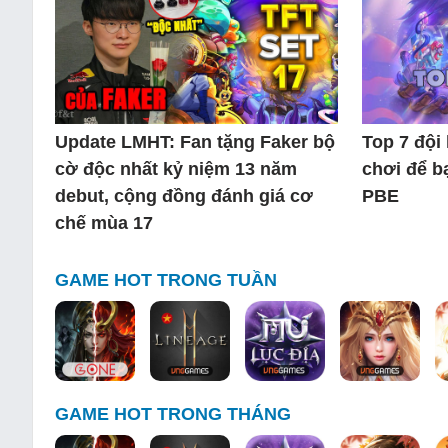
Update LMHT: Fan tặng Faker bộ
Top 7 đội
cờ độc nhất kỷ niệm 13 năm
chơi để b
debut, cộng đồng đánh giá cơ
PBE
chế mùa 17
GAME HOT TRONG TUẦN
GAME HOT TRONG THÁNG