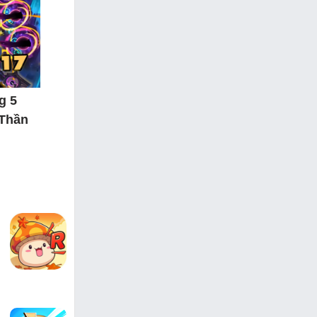
g 5
 Thần