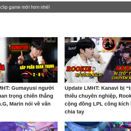
 clip game mới hơn nhé!
MHT: Gumayusi người
Update LMHT: Kanavi bị “
uan trọng chiến thắng
thiếu chuyên nghiệp, Rook
.G, Marin nói về vấn
cộng đồng LPL công kích
chia tay