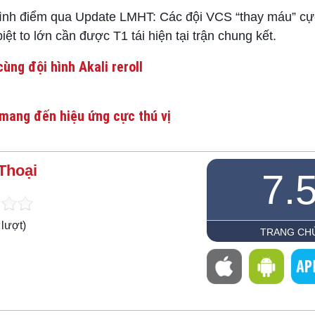
h điểm qua Update LMHT: Các đội VCS “thay máu” cực
 to lớn cần được T1 tái hiện tại trận chung kết.
ùng đội hình Akali reroll
mang đến hiệu ứng cực thú vị
Thoại
7.
lượt)
TRANG CH