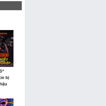
tố”
ie bị
 hậu