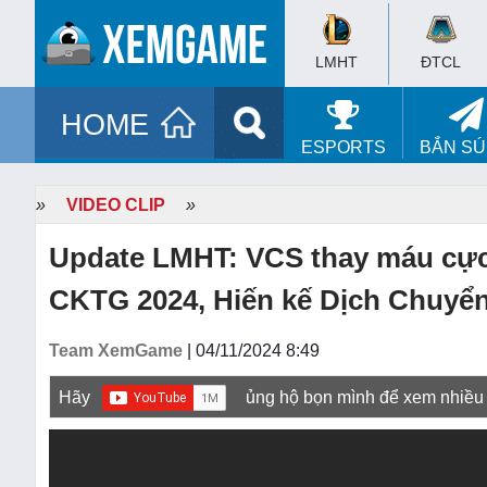
LMHT
ĐTCL
HOME
ESPORTS
BẮN S
»
VIDEO CLIP
»
Update LMHT: VCS thay máu cực l
CKTG 2024, Hiến kế Dịch Chuyể
Team XemGame
| 04/11/2024 8:49
Hãy
ủng hộ bọn mình để xem nhiều