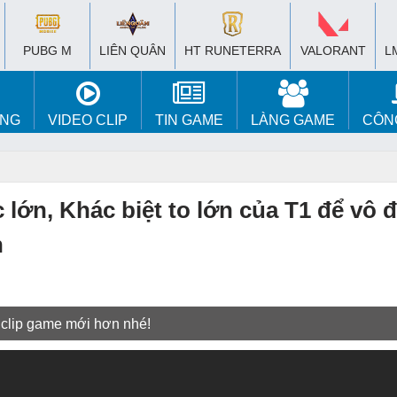
PUBG M
LIÊN QUÂN
HT RUNETERRA
VALORANT
L
ÚNG
VIDEO CLIP
TIN GAME
LÀNG GAME
CÔN
ớn, Khác biệt to lớn của T1 để vô đ
n
 clip game mới hơn nhé!