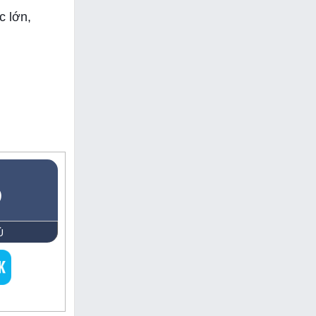
 lớn,
5
Ủ