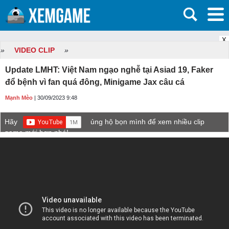
X
»
VIDEO CLIP
»
Update LMHT: Việt Nam ngạo nghễ tại Asiad 19, Faker
đổ bệnh vì fan quá đông, Minigame Jax câu cá
Mạnh Mèo
| 30/09/2023 9:48
Hãy
ủng hộ bọn mình để xem nhiều clip
game mới hơn nhé!