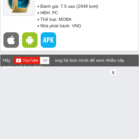
▪ Đánh giá:
7.5
sao (
2948
lượt)
▪ HĐH:
PC
▪ Thể loại:
MOBA
▪ Nhà phát hành: VNG
Hãy
ủng hộ bọn mình để xem nhiều clip
game mới hơn nhé!
X