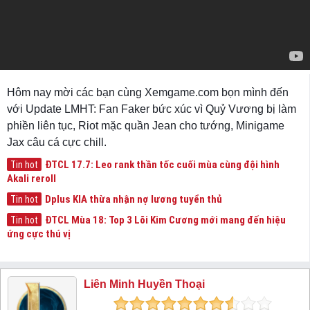
Hôm nay mời các bạn cùng Xemgame.com bọn mình đến
với Update LMHT: Fan Faker bức xúc vì Quỷ Vương bị làm
phiền liên tục, Riot mặc quần Jean cho tướng, Minigame
Jax câu cá cực chill.
ĐTCL 17.7: Leo rank thần tốc cuối mùa cùng đội hình
Tin hot
Akali reroll
Dplus KIA thừa nhận nợ lương tuyển thủ
Tin hot
ĐTCL Mùa 18: Top 3 Lõi Kim Cương mới mang đến hiệu
Tin hot
ứng cực thú vị
Liên Minh Huyền Thoại