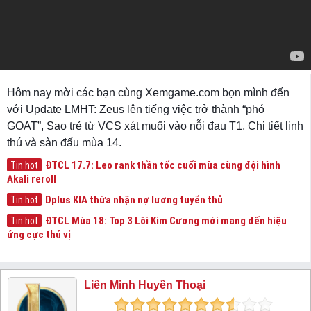
Hôm nay mời các bạn cùng Xemgame.com bọn mình đến
với Update LMHT: Zeus lên tiếng việc trở thành “phó
GOAT”, Sao trẻ từ VCS xát muối vào nỗi đau T1, Chi tiết linh
thú và sàn đấu mùa 14.
ĐTCL 17.7: Leo rank thần tốc cuối mùa cùng đội hình
Tin hot
Akali reroll
Dplus KIA thừa nhận nợ lương tuyển thủ
Tin hot
ĐTCL Mùa 18: Top 3 Lõi Kim Cương mới mang đến hiệu
Tin hot
ứng cực thú vị
Liên Minh Huyền Thoại