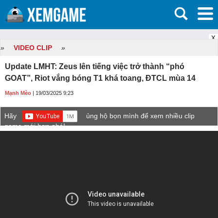
X
»
VIDEO CLIP
»
Update LMHT: Zeus lên tiếng việc trở thành “phó
GOAT”, Riot vắng bóng T1 khá toang, ĐTCL mùa 14
Mạnh Mèo
| 19/03/2025 9:23
Hãy
ủng hộ bọn mình để xem nhiều clip
game mới hơn nhé!