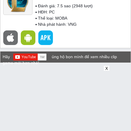
▪ Đánh giá:
7.5
sao (
2948
lượt)
▪ HĐH:
PC
▪ Thể loại:
MOBA
▪ Nhà phát hành: VNG
Hãy
ủng hộ bọn mình để xem nhiều clip
game mới hơn nhé!
X