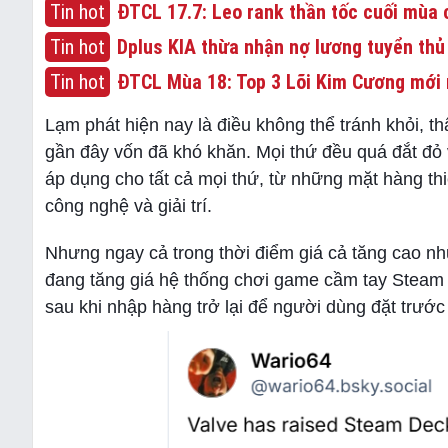
Tin hot
ĐTCL 17.7: Leo rank thần tốc cuối mùa c
Tin hot
Dplus KIA thừa nhận nợ lương tuyển thủ
Tin hot
ĐTCL Mùa 18: Top 3 Lõi Kim Cương mới 
Lạm phát hiện nay là điều không thể tránh khỏi, t
gần đây vốn đã khó khăn. Mọi thứ đều quá đắt đỏ 
áp dụng cho tất cả mọi thứ, từ những mặt hàng t
công nghệ và giải trí.
Nhưng ngay cả trong thời điểm giá cả tăng cao như
đang tăng giá hệ thống chơi game cầm tay Stea
sau khi nhập hàng trở lại để người dùng đặt trước 