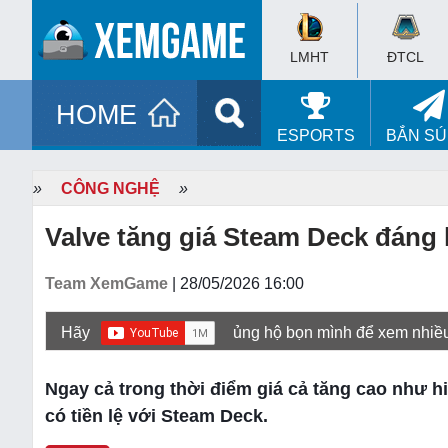
LMHT
ĐTCL
HOME
ESPORTS
BẮN S
»
CÔNG NGHỆ
»
Valve tăng giá Steam Deck đáng
Team XemGame
| 28/05/2026 16:00
Hãy
ủng hộ bọn mình để xem nhiề
Ngay cả trong thời điểm giá cả tăng cao như hi
có tiền lệ với Steam Deck.