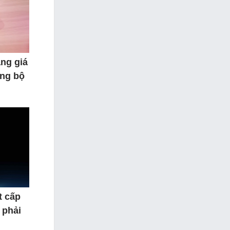
ăng giá
ảng bộ
t cấp
 phải