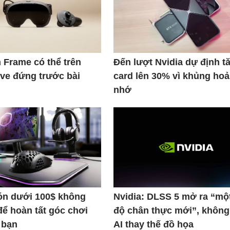
 Frame có thể trên
Đến lượt Nvidia dự định t
lve đứng trước bài
card lên 30% vì khủng ho
nhớ
n dưới 100$ không
Nvidia: DLSS 5 mở ra “mộ
để hoàn tất góc chơi
độ chân thực mới”, không
 bạn
AI thay thế đồ họa