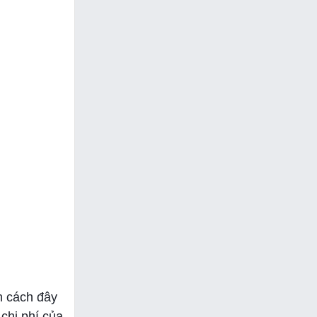
h cách đây
chi phí của