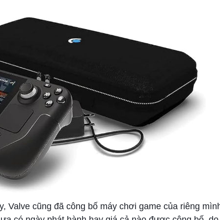
y, Valve cũng đã công bố máy chơi game của riêng mìn
ưa có ngày phát hành hay giá cả nào được công bố, do 