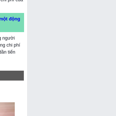
 một động
ng người
g chi phí
dần tiến