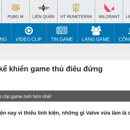
PUBG M
LIÊN QUÂN
HT RUNETERRA
VALORANT
L
ÚNG
VIDEO CLIP
TIN GAME
LÀNG GAME
CÔN
 kể khiến game thủ điêu đứng
u clip game mới hơn nhé!
ện nay vì thiếu linh kiện, những gì Valve vừa làm là