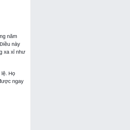
hững năm
 Điều này
g xa xỉ như
 lệ. Họ
 được ngay