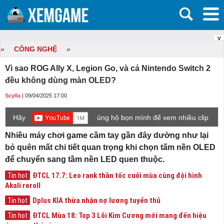
X
»
CÔNG NGHỆ
»
Vì sao ROG Ally X, Legion Go, và cả Nintendo Switch 2
đều không dùng màn OLED?
Scylla
| 09/04/2025 17:00
Hãy
ủng hộ bọn mình để xem nhiều clip
game mới hơn nhé!
Nhiều máy chơi game cầm tay gần đây dường như lại
bỏ quên mất chi tiết quan trọng khi chọn tấm nền OLED
để chuyển sang tầm nền LED quen thuộc.
ĐTCL 17.7: Leo rank thần tốc cuối mùa cùng đội hình
Tin hot
Akali reroll
Dplus KIA thừa nhận nợ lương tuyển thủ
Tin hot
ĐTCL Mùa 18: Top 3 Lõi Kim Cương mới mang đến hiệu
Tin hot