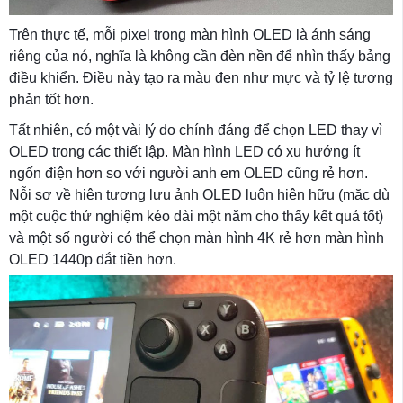
Trên thực tế, mỗi pixel trong màn hình OLED là ánh sáng
riêng của nó, nghĩa là không cần đèn nền để nhìn thấy bảng
điều khiển. Điều này tạo ra màu đen như mực và tỷ lệ tương
phản tốt hơn.
Tất nhiên, có một vài lý do chính đáng để chọn LED thay vì
OLED trong các thiết lập. Màn hình LED có xu hướng ít
ngốn điện hơn so với người anh em OLED cũng rẻ hơn.
Nỗi sợ về hiện tượng lưu ảnh OLED luôn hiện hữu (mặc dù
một cuộc thử nghiệm kéo dài một năm cho thấy kết quả tốt)
và một số người có thể chọn màn hình 4K rẻ hơn màn hình
OLED 1440p đắt tiền hơn.