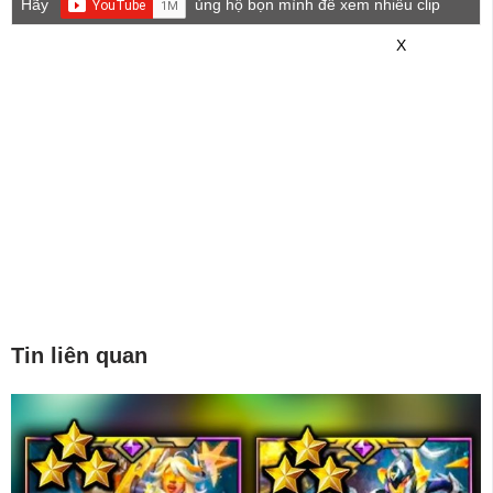
Hãy
ủng hộ bọn mình để xem nhiều clip
game mới hơn nhé!
X
Tin liên quan