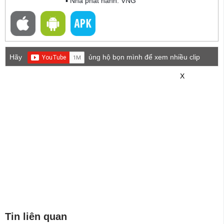
▪ Nhà phát hành: VNG
Hãy
ủng hộ bọn mình để xem nhiều clip
game mới hơn nhé!
X
Tin liên quan