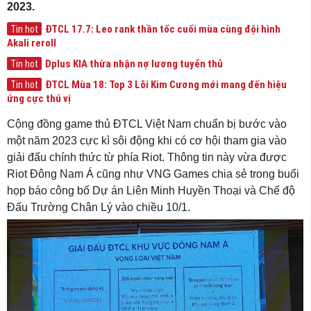
2023.
ĐTCL 17.7: Leo rank thần tốc cuối mùa cùng đội hình
Tin hot
Akali reroll
Dplus KIA thừa nhận nợ lương tuyển thủ
Tin hot
ĐTCL Mùa 18: Top 3 Lõi Kim Cương mới mang đến hiệu
Tin hot
ứng cực thú vị
Cộng đồng game thủ ĐTCL Việt Nam chuẩn bị bước vào
một năm 2023 cực kì sôi động khi có cơ hội tham gia vào
giải đấu chính thức từ phía Riot. Thông tin này vừa được
Riot Đông Nam Á cũng như VNG Games chia sẻ trong buổi
họp báo công bố Dự án Liên Minh Huyền Thoại và Chế độ
Đấu Trường Chân Lý vào chiều 10/1.