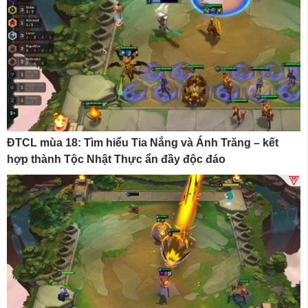
ĐTCL mùa 18: Tìm hiểu Tia Nắng và Ánh Trăng – kết
hợp thành Tộc Nhật Thực ẩn đầy độc đáo