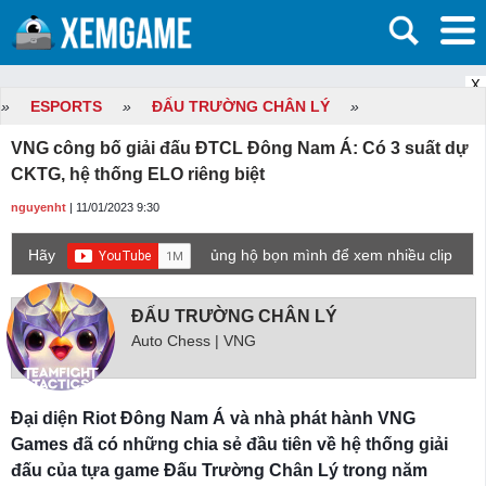
X
»
ESPORTS
»
ĐẤU TRƯỜNG CHÂN LÝ
»
VNG công bố giải đấu ĐTCL Đông Nam Á: Có 3 suất dự
CKTG, hệ thống ELO riêng biệt
nguyenht
| 11/01/2023 9:30
Hãy
ủng hộ bọn mình để xem nhiều clip
game mới hơn nhé!
ĐẤU TRƯỜNG CHÂN LÝ
Auto Chess | VNG
Đại diện Riot Đông Nam Á và nhà phát hành VNG
Games đã có những chia sẻ đầu tiên về hệ thống giải
đấu của tựa game Đấu Trường Chân Lý trong năm