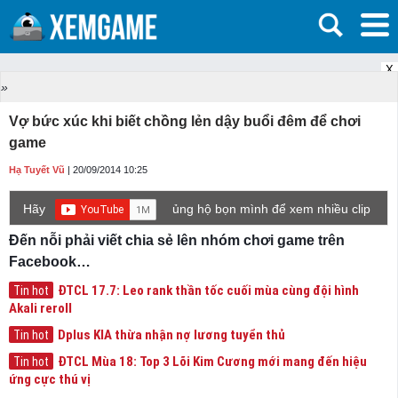
X
»
Vợ bức xúc khi biết chồng lẻn dậy buổi đêm để chơi
game
Hạ Tuyết Vũ
| 20/09/2014 10:25
Hãy
ủng hộ bọn mình để xem nhiều clip
game mới hơn nhé!
Đến nỗi phải viết chia sẻ lên nhóm chơi game trên
Facebook…
ĐTCL 17.7: Leo rank thần tốc cuối mùa cùng đội hình
Tin hot
Akali reroll
Dplus KIA thừa nhận nợ lương tuyển thủ
Tin hot
ĐTCL Mùa 18: Top 3 Lõi Kim Cương mới mang đến hiệu
Tin hot
ứng cực thú vị