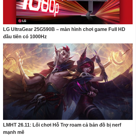
LG UltraGear 25G590B – màn hình chơi game Full HD
đầu tiên có 1000Hz
LMHT 26.11: Lối chơi Hỗ Trợ roam cả bản đồ bị nerf
mạnh mẽ