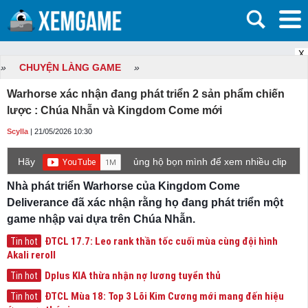
X
»
CHUYỆN LÀNG GAME
»
Warhorse xác nhận đang phát triển 2 sản phẩm chiến
lược : Chúa Nhẫn và Kingdom Come mới
Scylla
| 21/05/2026 10:30
Hãy
ủng hộ bọn mình để xem nhiều clip
game mới hơn nhé!
Nhà phát triển Warhorse của Kingdom Come
Deliverance đã xác nhận rằng họ đang phát triển một
game nhập vai dựa trên Chúa Nhẫn.
ĐTCL 17.7: Leo rank thần tốc cuối mùa cùng đội hình
Tin hot
Akali reroll
Dplus KIA thừa nhận nợ lương tuyển thủ
Tin hot
ĐTCL Mùa 18: Top 3 Lõi Kim Cương mới mang đến hiệu
Tin hot