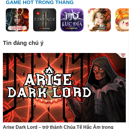
GAME HOT TRONG THÁNG
Tin đáng chú ý
Arise Dark Lord – trở thành Chúa Tể Hắc Ám trong