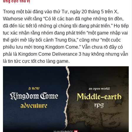
ứng cực thú vị
Trong một bài đăng vào thứ Tư, ngày 20 tháng 5 trên X,
Warhorse viết rằng “Có lẽ các bạn đã nghe những tin đồn,
đã đến lúc tiết lộ những gì chúng tôi đang phát triển.” Họ tiếp
tục xác nhận rằng nhóm đang phát triển “một game nhập vai
thế giới mở lấy bối cảnh Trung Địa,” cũng như “một cuộc
phiêu lưu mới trong Kingdom Come.” Vẫn chưa rõ đây có
phải là Kingdom Come Deliverance 3 hay không nhưng vẫn
là tin tức cực tốt cho làng game.