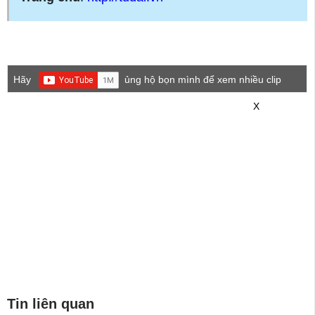
Hãy
ủng hộ bọn mình để xem nhiều clip
game mới hơn nhé!
X
Tin liên quan