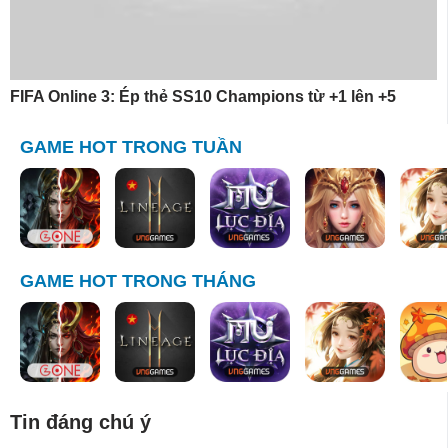
FIFA Online 3: Ép thẻ SS10 Champions từ +1 lên +5
GAME HOT TRONG TUẦN
GAME HOT TRONG THÁNG
Tin đáng chú ý