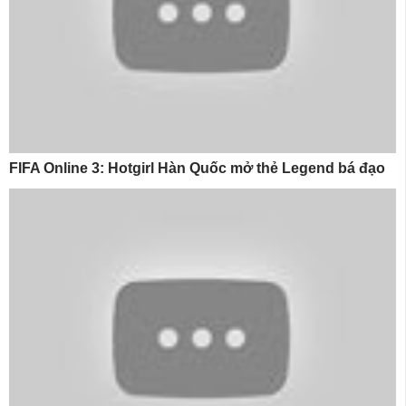
FIFA Online 3: Hotgirl Hàn Quốc mở thẻ Legend bá đạo