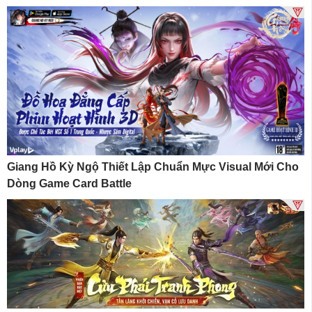
Giang Hồ Kỳ Ngộ Thiết Lập Chuẩn Mực Visual Mới Cho
Dòng Game Card Battle