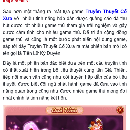
ứng cực thú vị
Sau hơn một tháng ra mắt tựa game
Truyền Thuyết Cổ
Xưa
với nhiều tính năng hấp dẫn được quảng cáo đã thu
hút được rất nhiều game thủ tham gia trải nghiệm và gây
được cảm tình cho nhiều game thủ. Để tri ân cộng đồng
game thủ và cũng là một bước phát triển nội dung game,
sắp tới đây Truyền Thuyết Cổ Xưa ra mắt phiên bản mới có
tên gọi là Tiên Lữ Kỳ Duyên.
Đây là một phiên bản đặc biệt dựa trên một câu truyện tình
có thật xuất hiện trong bộ tiểu thuyết cùng tên Già Thiên,
tiếp nối mạch văn cũng như cốt truyện hấp dẫn của bộ tiểu
thuyết, được biết đội ngũ phát hành game đã đưa vào tính
năng quan trọng cũng như được nhiều game thủ mong đợi
nhất chính là tính năng kết hôn.