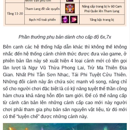
Phần thưởng phụ bản dành cho cấp độ 6x,7x
Bên cạnh các hệ thống hấp dẫn khác thì không thể không
nhắc đến hệ thống cánh chính thức được đưa vào game, ở
phiên bản lần này sẽ xuất hiện 4 loại cánh mới có tên gọi
lần lượt là Ngự Vũ Thừa Phong Lai, Trừ Ma Thiên Địa
Gian. Nhất Phi Tẫn Sơn Nhạc, Tái Phi Tuyệt Cửu Thiên.
Những đôi cánh này ẩn chứa sức mạnh vô song, nâng chỉ
số cho người chơi đặc biệt là có kỹ năng tuyệt thế thần công
hàm chưa khả năng hỗn độn tam giới. Để có thể nâng cấp
từ cánh căn bản lên những cánh cấp cao mới này người
chơi phải tham gia phụ bản săn nguyên vật liệu, từ đó mới
có thể “luyện chế” được những cánh này.