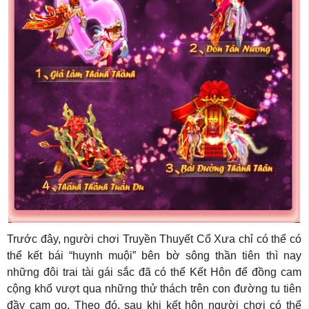
Trước đây, người chơi Truyền Thuyết Cổ Xưa chỉ có thể có
thể kết bái “huynh muội” bên bờ sông thần tiên thì nay
những đôi trai tài gái sắc đã có thể Kết Hôn để đồng cam
cộng khổ vượt qua những thử thách trên con đường tu tiên
đầy cam go. Theo đó, sau khi kết hôn người chơi có thể