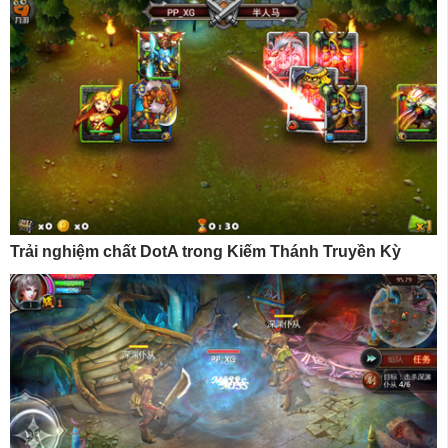
Trải nghiệm chất DotA trong Kiếm Thánh Truyền Kỳ