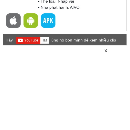
▪ Thể loại:
Nhập vai
▪ Nhà phát hành: AIVO
Hãy
ủng hộ bọn mình để xem nhiều clip
game mới hơn nhé!
X