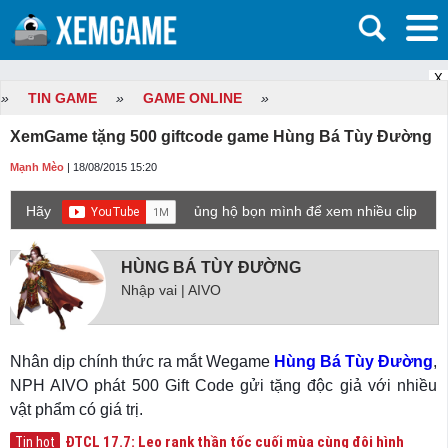
X
»
TIN GAME
»
GAME ONLINE
»
XemGame tặng 500 giftcode game Hùng Bá Tùy Đường
Mạnh Mèo
| 18/08/2015 15:20
Hãy
ủng hộ bọn mình để xem nhiều clip
game mới hơn nhé!
HÙNG BÁ TÙY ĐƯỜNG
Nhập vai | AIVO
Nhân dịp chính thức ra mắt Wegame
Hùng Bá Tùy Đường
,
NPH AIVO phát 500 Gift Code gửi tặng độc giả với nhiều
vật phẩm có giá trị.
ĐTCL 17.7: Leo rank thần tốc cuối mùa cùng đội hình
Tin hot