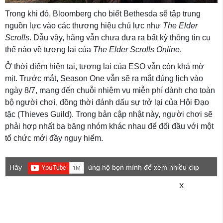
Trong khi đó, Bloomberg cho biết Bethesda sẽ tập trung
nguồn lực vào các thương hiệu chủ lực như
The Elder
Scrolls
. Dẫu vậy, hãng vẫn chưa đưa ra bất kỳ thông tin cụ
thể nào về tương lai của
The Elder Scrolls Online
.
Ở thời điểm hiện tại, tương lai của ESO vẫn còn khá mờ
mịt. Trước mắt, Season One vẫn sẽ ra mắt đúng lịch vào
ngày 8/7, mang đến chuỗi nhiệm vụ miễn phí dành cho toàn
bộ người chơi, đồng thời đánh dấu sự trở lại của Hội Đạo
tặc (Thieves Guild). Trong bản cập nhật này, người chơi sẽ
phải hợp nhất ba băng nhóm khác nhau để đối đầu với một
tổ chức mới đầy nguy hiểm.
Hãy
ủng hộ bọn mình để xem nhiều clip
game mới hơn nhé!
X