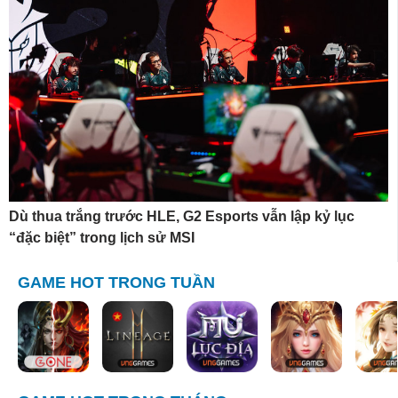
Dù thua trắng trước HLE, G2 Esports vẫn lập kỷ lục
“đặc biệt” trong lịch sử MSI
GAME HOT TRONG TUẦN