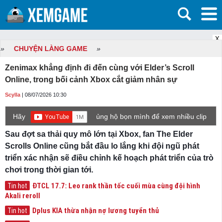
X
»
CHUYỆN LÀNG GAME
»
Zenimax khẳng định đi đến cùng với Elder’s Scroll
Online, trong bối cảnh Xbox cắt giảm nhân sự
Scylla
| 08/07/2026 10:30
Hãy
ủng hộ bọn mình để xem nhiều clip
game mới hơn nhé!
Sau đợt sa thải quy mô lớn tại Xbox, fan The Elder
Scrolls Online cũng bắt đầu lo lắng khi đội ngũ phát
triển xác nhận sẽ điều chỉnh kế hoạch phát triển của trò
chơi trong thời gian tới.
ĐTCL 17.7: Leo rank thần tốc cuối mùa cùng đội hình
Tin hot
Akali reroll
Dplus KIA thừa nhận nợ lương tuyển thủ
Tin hot