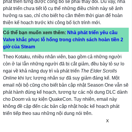
phát triển từng được công bố sẽ phải thay đổi. Dù vậy, nhà
phát triển chưa tiết lộ cụ thể những điều chỉnh này sẽ ảnh
hưởng ra sao, chỉ cho biết họ cần thêm thời gian để hoàn
thiện kế hoạch trước khi công bố lịch trình mới.
Có thể bạn muốn xem thêm:
Nhà phát triển yêu cầu
Valve khắc phục lỗ hổng trong chính sách hoàn tiền 2
giờ của Steam
Theo Kotaku, nhiều nhân viên, bao gồm cả những người
còn ở lại lẫn những người đã bị cắt giảm, đều bày tỏ sự lo
ngại về khả năng duy trì và phát triển
The Elder Scrolls
Online
khi lực lượng nhân sự đã suy giảm đáng kể. Một
email nội bộ cũng cho biết bản cập nhật Season One vẫn sẽ
phát hành đúng kế hoạch, tương tự các nội dung DLC dành
cho
Doom
và sự kiện QuakeCon. Tuy nhiên, email này
không đề cập đến các bản cập nhật hoặc kế hoạch phát
triển tiếp theo sau những nội dung nói trên.
X