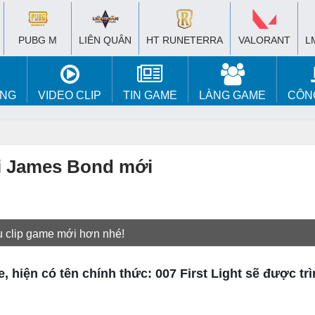
PUBG M
LIÊN QUÂN
HT RUNETERRA
VALORANT
L
ÚNG
VIDEO CLIP
TIN GAME
LÀNG GAME
CÔN
hơi James Bond mới
u clip game mới hơn nhé!
, hiện có tên chính thức: 007 First Light sẽ được trì