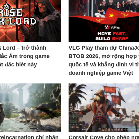
k Lord – trở thành
VLG Play tham dự ChinaJ
Hắc Ám trong game
BTOB 2026, mở rộng hợp 
t đặc biệt này
quốc tế và khẳng định vị t
doanh nghiệp game Việt
Reincarnation chỉ nhận
Corsair Cove cho phép n