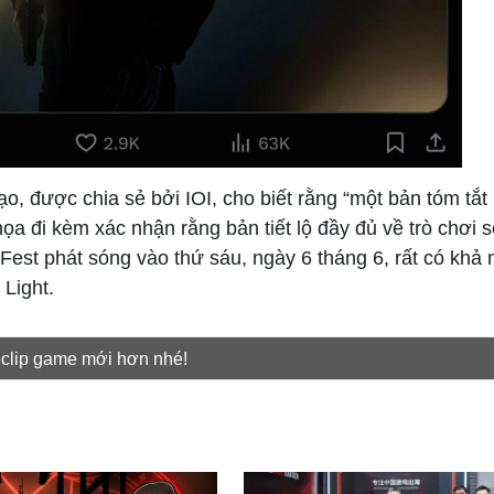
tạo, được chia sẻ bởi IOI, cho biết rằng “một bản tóm tắ
a đi kèm xác nhận rằng bản tiết lộ đầy đủ về trò chơi s
Fest phát sóng vào thứ sáu, ngày 6 tháng 6, rất có khả
 Light.
 clip game mới hơn nhé!