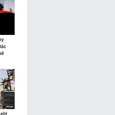
oy
tác
hế
gười