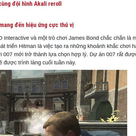
ùng đội hình Akali reroll
mang đến hiệu ứng cực thú vị
O Interactive và một trò chơi James Bond chắc chắn là m
phát triển Hitman là việc tạo ra những khoảnh khắc chơi 
chơi 007 mới trở thành lựa chọn hợp lý. Dự án 007 rất đư
ẽ được trình làng cuối tuần này.