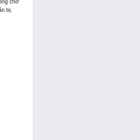
mong chờ
n bị.