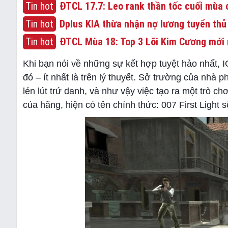
Tin hot
ĐTCL 17.7: Leo rank thần tốc cuối mùa c
Tin hot
Dplus KIA thừa nhận nợ lương tuyển thủ
Tin hot
ĐTCL Mùa 18: Top 3 Lõi Kim Cương mới 
Khi bạn nói về những sự kết hợp tuyệt hảo nhất, I
đó – ít nhất là trên lý thuyết. Sở trường của nhà 
lén lút trứ danh, và như vậy việc tạo ra một trò 
của hãng, hiện có tên chính thức: 007 First Light s