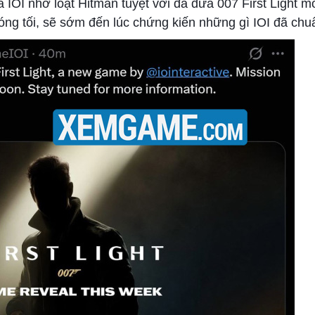
a IOI nhờ loạt Hitman tuyệt vời đã đưa 007 First Light 
ng tối, sẽ sớm đến lúc chứng kiến ​​những gì IOI đã chuẩ