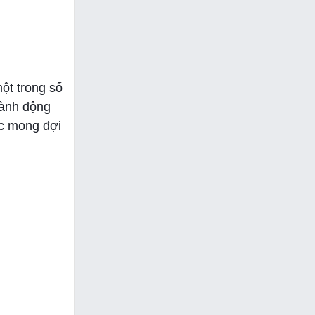
ột trong số
hành động
ợc mong đợi