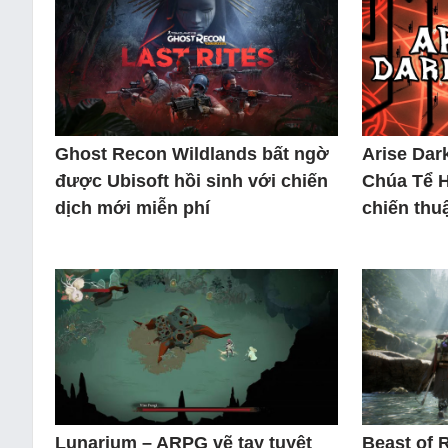
Ghost Recon Wildlands bất ngờ
Arise Dar
được Ubisoft hồi sinh với chiến
Chúa Tể 
dịch mới miễn phí
chiến thuậ
Lunarium – ARPG vẽ tay tuyệt
Beast of 