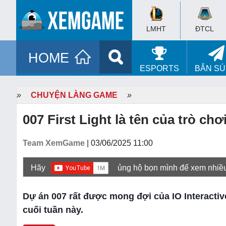
LMHT
ĐTCL
HOME
ESPORTS
BẮN S
»
CHUYỆN LÀNG GAME
»
007 First Light là tên của trò c
Team XemGame
| 03/06/2025 11:00
Hãy
ủng hộ bọn mình để xem nhiề
Dự án 007 rất được mong đợi của IO Interactive
cuối tuần này.