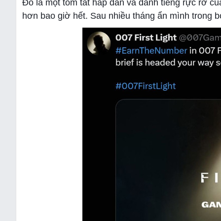
Đó là một tóm tắt hấp dẫn và danh tiếng rực rỡ củ
hơn bao giờ hết. Sau nhiều tháng ẩn mình trong bó