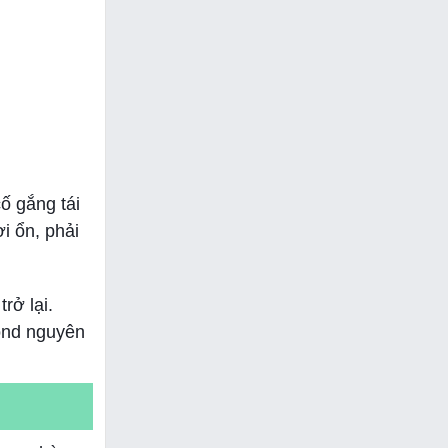
ố gắng tái
i ổn, phải
rở lại.
Bond nguyên