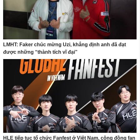
LMHT: Faker chúc mừng Uzi, khẳng định anh đã đạt
được những “thành tích vĩ đại”
HLE tiếp tục tổ chức Fanfest ở Việt Nam, cộng đồng fan