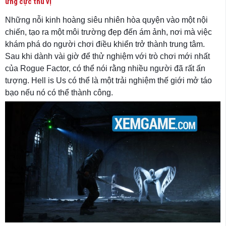
ứng cực thú vị
Những nỗi kinh hoàng siêu nhiên hòa quyện vào một nội
chiến, tạo ra một môi trường đẹp đến ám ảnh, nơi mà việc
khám phá do người chơi điều khiển trở thành trung tâm.
Sau khi dành vài giờ để thử nghiệm với trò chơi mới nhất
của Rogue Factor, có thể nói rằng nhiều người đã rất ấn
tượng. Hell is Us có thể là một trải nghiệm thế giới mở táo
bạo nếu nó có thể thành công.