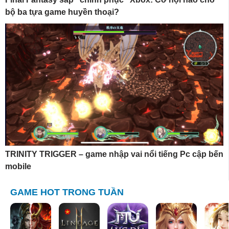
bộ ba tựa game huyền thoại?
TRINITY TRIGGER – game nhập vai nổi tiếng Pc cập bến
mobile
GAME HOT TRONG TUẦN