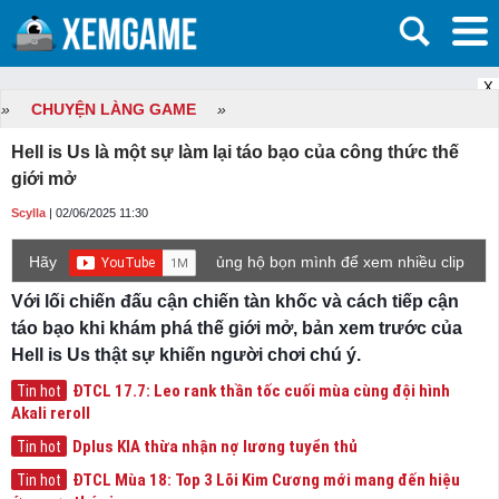
X
»
CHUYỆN LÀNG GAME
»
Hell is Us là một sự làm lại táo bạo của công thức thế
giới mở
Scylla
| 02/06/2025 11:30
Hãy
ủng hộ bọn mình để xem nhiều clip
game mới hơn nhé!
Với lối chiến đấu cận chiến tàn khốc và cách tiếp cận
táo bạo khi khám phá thế giới mở, bản xem trước của
Hell is Us thật sự khiến người chơi chú ý.
ĐTCL 17.7: Leo rank thần tốc cuối mùa cùng đội hình
Tin hot
Akali reroll
Dplus KIA thừa nhận nợ lương tuyển thủ
Tin hot
ĐTCL Mùa 18: Top 3 Lõi Kim Cương mới mang đến hiệu
Tin hot