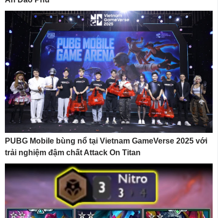
PUBG Mobile bùng nổ tại Vietnam GameVerse 2025 với
trải nghiệm đậm chất Attack On Titan