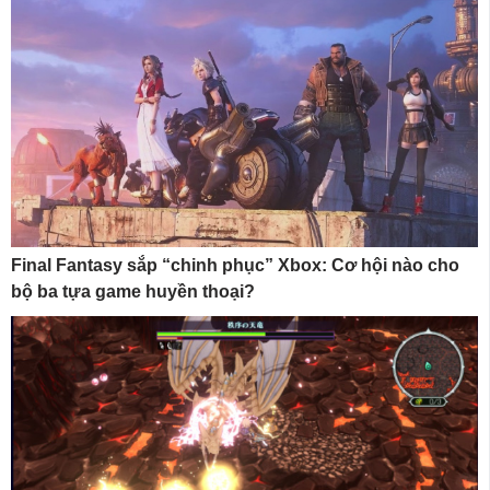
Final Fantasy sắp “chinh phục” Xbox: Cơ hội nào cho
bộ ba tựa game huyền thoại?