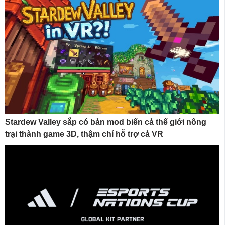
Stardew Valley sắp có bản mod biến cả thế giới nông
trại thành game 3D, thậm chí hỗ trợ cả VR