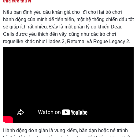
ứng cực thú vị
Nếu bạn định yêu cầu khán giả chơi đi chơi lại trò chơi
hành động của mình để tiến triển, một hệ thống chiến đấu tốt
sẽ giúp ích rất nhiều. Đây là một phần lý do khiến Dead
Cells được yêu thích đến vậy, cũng như các trò chơi
roguelike khác như Hades 2, Returnal và Rogue Legacy 2.
Hành động đơn giản là vung kiếm, bắn đạn hoặc né tránh