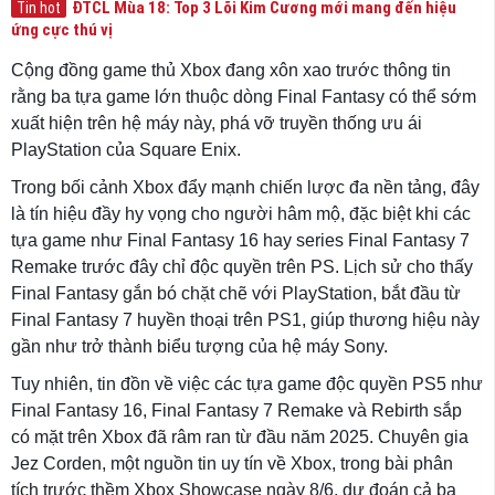
ĐTCL Mùa 18: Top 3 Lõi Kim Cương mới mang đến hiệu
Tin hot
ứng cực thú vị
Cộng đồng game thủ Xbox đang xôn xao trước thông tin
rằng ba tựa game lớn thuộc dòng Final Fantasy có thể sớm
xuất hiện trên hệ máy này, phá vỡ truyền thống ưu ái
PlayStation của Square Enix.
Trong bối cảnh Xbox đẩy mạnh chiến lược đa nền tảng, đây
là tín hiệu đầy hy vọng cho người hâm mộ, đặc biệt khi các
tựa game như Final Fantasy 16 hay series Final Fantasy 7
Remake trước đây chỉ độc quyền trên PS. Lịch sử cho thấy
Final Fantasy gắn bó chặt chẽ với PlayStation, bắt đầu từ
Final Fantasy 7 huyền thoại trên PS1, giúp thương hiệu này
gần như trở thành biểu tượng của hệ máy Sony.
Tuy nhiên, tin đồn về việc các tựa game độc quyền PS5 như
Final Fantasy 16, Final Fantasy 7 Remake và Rebirth sắp
có mặt trên Xbox đã râm ran từ đầu năm 2025. Chuyên gia
Jez Corden, một nguồn tin uy tín về Xbox, trong bài phân
tích trước thềm Xbox Showcase ngày 8/6, dự đoán cả ba