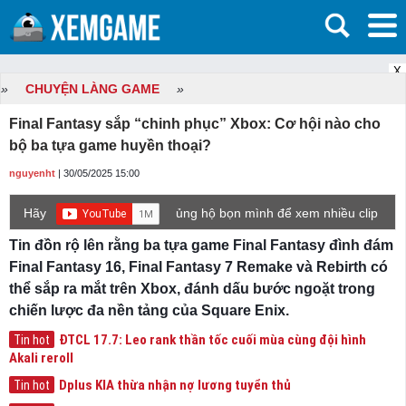
X
»
CHUYỆN LÀNG GAME
»
Final Fantasy sắp “chinh phục” Xbox: Cơ hội nào cho
bộ ba tựa game huyền thoại?
nguyenht
| 30/05/2025 15:00
Hãy
ủng hộ bọn mình để xem nhiều clip
game mới hơn nhé!
Tin đồn rộ lên rằng ba tựa game Final Fantasy đình đám
Final Fantasy 16, Final Fantasy 7 Remake và Rebirth có
thể sắp ra mắt trên Xbox, đánh dấu bước ngoặt trong
chiến lược đa nền tảng của Square Enix.
ĐTCL 17.7: Leo rank thần tốc cuối mùa cùng đội hình
Tin hot
Akali reroll
Dplus KIA thừa nhận nợ lương tuyển thủ
Tin hot