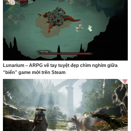
Lunarium – ARPG vẽ tay tuyệt đẹp chìm nghỉm giữa
“biển” game mới trên Steam