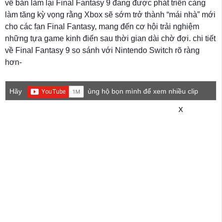
về bản làm lại Final Fantasy 9 đang được phát triển càng
làm tăng kỳ vọng rằng Xbox sẽ sớm trở thành “mái nhà” mới
cho các fan Final Fantasy, mang đến cơ hội trải nghiệm
những tựa game kinh điển sau thời gian dài chờ đợi. chi tiết
về Final Fantasy 9 so sánh với Nintendo Switch rõ ràng
hơn-
Hãy
ủng hộ bọn mình để xem nhiều clip
game mới hơn nhé!
X