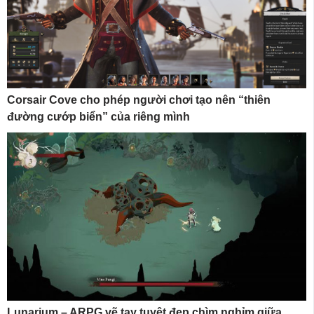
Corsair Cove cho phép người chơi tạo nên “thiên
đường cướp biển” của riêng mình
Lunarium – ARPG vẽ tay tuyệt đẹp chìm nghỉm giữa