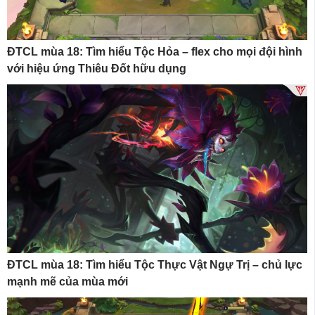
ĐTCL mùa 18: Tìm hiểu Tộc Hỏa – flex cho mọi đội hình
với hiệu ứng Thiêu Đốt hữu dụng
ĐTCL mùa 18: Tìm hiểu Tộc Thực Vật Ngự Trị – chủ lực
mạnh mẽ của mùa mới