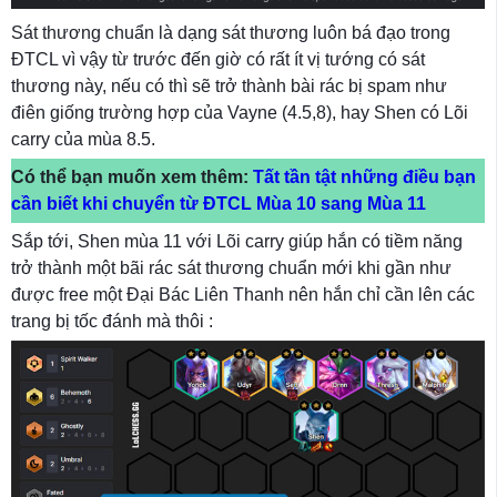
Sát thương chuẩn là dạng sát thương luôn bá đạo trong
ĐTCL vì vậy từ trước đến giờ có rất ít vị tướng có sát
thương này, nếu có thì sẽ trở thành bài rác bị spam như
điên giống trường hợp của Vayne (4.5,8), hay Shen có Lõi
carry của mùa 8.5.
Có thể bạn muốn xem thêm:
Tất tần tật những điều bạn
cần biết khi chuyển từ ĐTCL Mùa 10 sang Mùa 11
Sắp tới, Shen mùa 11 với Lõi carry giúp hắn có tiềm năng
trở thành một bãi rác sát thương chuẩn mới khi gần như
được free một Đại Bác Liên Thanh nên hắn chỉ cần lên các
trang bị tốc đánh mà thôi :