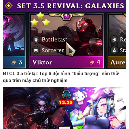
ĐTCL 3.5 trở lại: Top 6 đội hình “biểu tượng” nên thử
qua trên máy chủ thử nghiệm