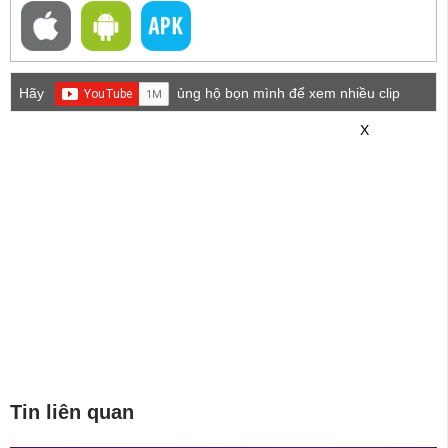
Hãy
ủng hộ bọn mình để xem nhiều clip
game mới hơn nhé!
X
Tin liên quan