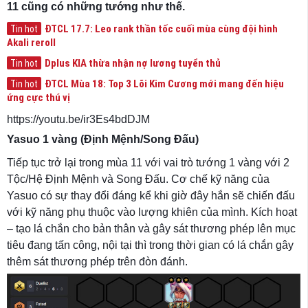
11 cũng có những tướng như thế.
ĐTCL 17.7: Leo rank thần tốc cuối mùa cùng đội hình
Tin hot
Akali reroll
Dplus KIA thừa nhận nợ lương tuyển thủ
Tin hot
ĐTCL Mùa 18: Top 3 Lõi Kim Cương mới mang đến hiệu
Tin hot
ứng cực thú vị
https://youtu.be/ir3Es4bdDJM
Yasuo 1 vàng (Định Mệnh/Song Đấu)
Tiếp tục trở lại trong mùa 11 với vai trò tướng 1 vàng với 2
Tộc/Hệ Định Mệnh và Song Đấu. Cơ chế kỹ năng của
Yasuo có sự thay đổi đáng kể khi giờ đây hắn sẽ chiến đấu
với kỹ năng phụ thuộc vào lượng khiên của mình. Kích hoạt
– tạo lá chắn cho bản thân và gây sát thương phép lên mục
tiêu đang tấn công, nội tại thì trong thời gian có lá chắn gây
thêm sát thương phép trên đòn đánh.