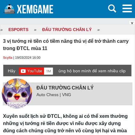
X
»
ESPORTS
»
ĐẤU TRƯỜNG CHÂN LÝ
»
3 vị tướng rẻ tiền có tiềm năng thú vị để trở thành carry
trong ĐTCL mùa 11
Scylla
| 19/03/2024 16:00
Hãy
ủng hộ bọn mình để xem nhiều clip
game mới hơn nhé!
ĐẤU TRƯỜNG CHÂN LÝ
Auto Chess | VNG
Xuyên suốt lịch sử ĐTCL, không ai có thể xem thường
những vị tướng rẻ tiền được vì nếu được xây dựng
đúng cách chúng cũng trở nên vô cùng lợi hại và mùa