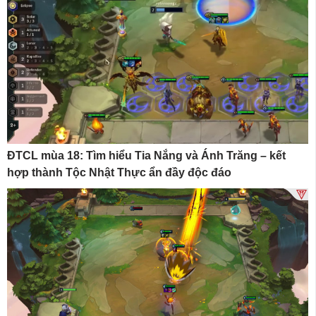
ĐTCL mùa 18: Tìm hiểu Tia Nắng và Ánh Trăng – kết
hợp thành Tộc Nhật Thực ẩn đầy độc đáo