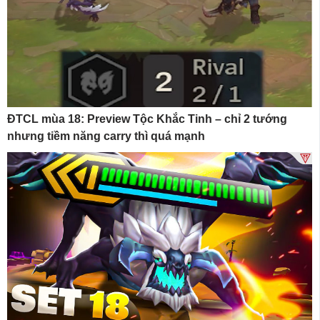
ĐTCL mùa 18: Preview Tộc Khắc Tinh – chỉ 2 tướng
nhưng tiềm năng carry thì quá mạnh