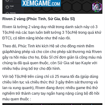
Riven 2 vàng
(Phúc Tinh, Sử Gia, Đấu Sĩ)
Riven là tướng 2 vàng duy nhất trong danh sách này có 3
Tộc/Hệ mà các bạn luôn biết tướng 3 Tộc/Hệ trong quá khứ
ĐTCL có tiềm năng khỏe như thế nào rồi.
Theo đó, Phúc Tinh khi kích Hệ sẽ cho đồng minh thêm
giáp/kháng phép và cho còn cho phép sát thương mà Riven
gây ra hồi máu cho họ, Đấu Sĩ chỉ đơn giản là cộng máu mà
chúng ta đã quá quen thuộc, còn Sử Gia sẽ tạo Kayle với
nhiều hiệu ứng bổ trợ cho đội hình.
Với bộ Tộc/Hệ trên cùng chỉ có 25 mana tối đa (giúp dùng
chiêu liên tục và chiêu thức thứ 3 gây thêm sát thương và
lan ra xung quanh), Riven đang được nhiều game thủ thử
nghiệm trở thành carry tay ngắn hạng nặng cùng bộ đồ hồi
máu quen thuộc :