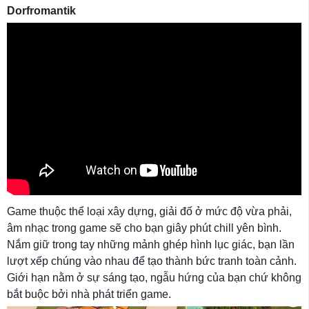
Dorfromantik
Game thuộc thể loại xây dựng, giải đố ở mức độ vừa phải,
âm nhạc trong game sẽ cho bạn giây phút chill yên bình.
Nắm giữ trong tay những mảnh ghép hình lục giác, bạn lần
lượt xếp chúng vào nhau để tạo thành bức tranh toàn cảnh.
Giới hạn nằm ở sự sáng tạo, ngẫu hứng của bạn chứ không
bắt buộc bởi nhà phát triển game.