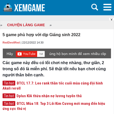
X
»
CHUYỆN LÀNG GAME
»
5 game phù hợp với dịp Giáng sinh 2022
RedDevilRed
| 22/12/2022 14:30
Hãy
ủng hộ bọn mình để xem nhiều clip
game mới hơn nhé!
Các game này đều có lối chơi nhẹ nhàng, thư giãn, 2
trong số đó là miễn phí. Sẽ thật tốt nếu bạn chơi cùng
người thân bên cạnh.
ĐTCL 17.7: Leo rank thần tốc cuối mùa cùng đội hình
Tin hot
Akali reroll
Dplus KIA thừa nhận nợ lương tuyển thủ
Tin hot
ĐTCL Mùa 18: Top 3 Lõi Kim Cương mới mang đến hiệu
Tin hot
ứng cực thú vị