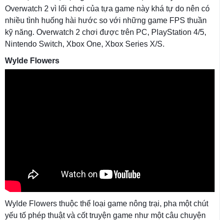
Overwatch 2 vì lối chơi của tựa game này khá tự do nên có
nhiều tình huống hài hước so với những game FPS thuần
kỹ năng. Overwatch 2 chơi được trên PC, PlayStation 4/5,
Nintendo Switch, Xbox One, Xbox Series X/S.
Wylde Flowers
Wylde Flowers thuộc thể loại game nông trại, pha một chút
yếu tố phép thuật và cốt truyện game như một câu chuyện