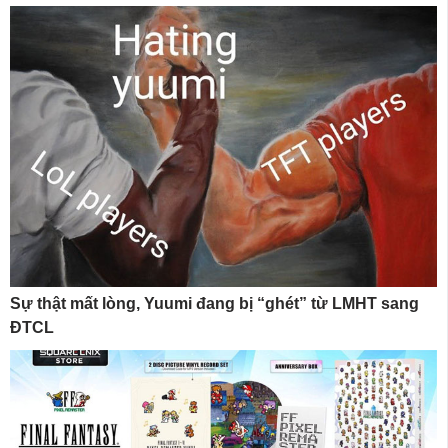
Sự thật mất lòng, Yuumi đang bị “ghét” từ LMHT sang
ĐTCL