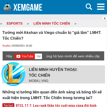
X
»
ESPORTS
»
LIÊN MINH TỐC CHIẾN
»
Tướng mới Akshan và Viego chuẩn bị “giá lâm” LMHT:
Tốc Chiến?
Scylla
| 02/06/2021 16:00
Hãy
ủng hộ bọn mình để xem nhiều clip
game mới hơn nhé!
LIÊN MINH HUYỀN THOẠI:
TỐC CHIẾN
MOBA | VNG
Những vị tướng liên quan đến ánh sáng và bóng tối sẽ
xuất hiện trong LMHT: Tốc Chiến trong tương lai?
ĐTCL 17.7: Leo rank thần tốc cuối mùa cùng đội hình
Tin hot