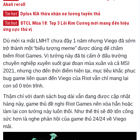
Akali reroll
Dplus KIA thừa nhận nợ lương tuyển thủ
Tin hot
ĐTCL Mùa 18: Top 3 Lõi Kim Cương mới mang đến hiệu
Tin hot
ứng cực thú vị
Dù mới ra mắt LMHT chưa đầy 1 năm nhưng Viego đã sớm
trở thành một “biểu tượng meme” được dùng để châm
biếm Riot Games. Vị tướng này đã bị cấm ở đấu trường
chuyên nghiệp xuyên suốt giai đoạn mùa xuân và cả MSI
2021, nhưng cho đến thời điểm hiện tại, mục tiêu khắc phục
bug game liên quan đến Viego của Riot vẫn chỉ mang lại
con số 0 tròn trĩnh.
Thậm chí với danh sách bug dài vẫn đang được cập nhật
hàng này, game thủ đề nghị Riot Games nên xóa hẳn hoặc
làm lại con tướng này luôn thôi. Như thế thì sẽ đỡ tốn công
sức hơn là nghe phản hồi của game thủ 24/24 về Viego
mãi.