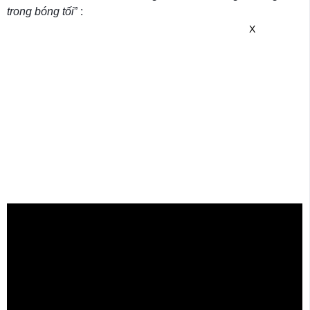
trong bóng tối
” :
X