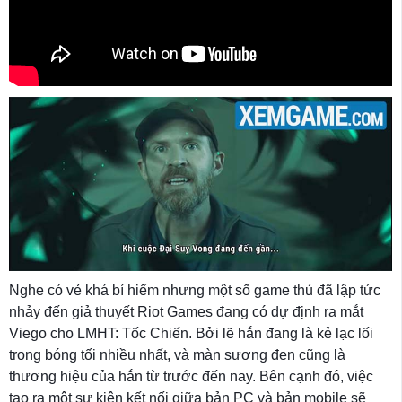
Nghe có vẻ khá bí hiểm nhưng một số game thủ đã lập tức
nhảy đến giả thuyết Riot Games đang có dự định ra mắt
Viego cho LMHT: Tốc Chiến. Bởi lẽ hắn đang là kẻ lạc lối
trong bóng tối nhiều nhất, và màn sương đen cũng là
thương hiệu của hắn từ trước đến nay. Bên cạnh đó, việc
tạo ra một sự kiện kết nối giữa bản PC và bản mobile sẽ