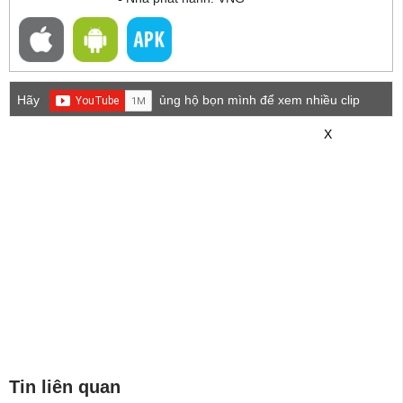
Hãy
ủng hộ bọn mình để xem nhiều clip
game mới hơn nhé!
X
Tin liên quan