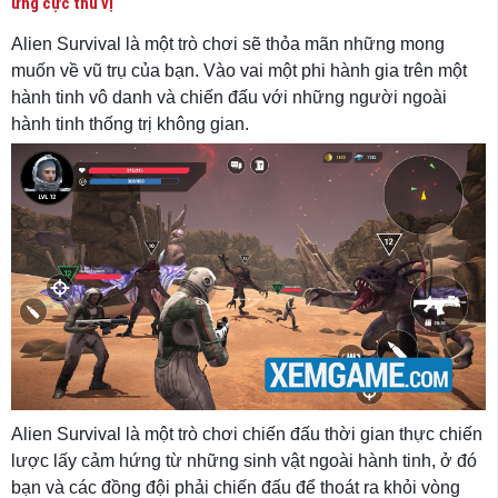
ứng cực thú vị
Alien Survival là một trò chơi sẽ thỏa mãn những mong
muốn về vũ trụ của bạn. Vào vai một phi hành gia trên một
hành tinh vô danh và chiến đấu với những người ngoài
hành tinh thống trị không gian.
Alien Survival là một trò chơi chiến đấu thời gian thực chiến
lược lấy cảm hứng từ những sinh vật ngoài hành tinh, ở đó
bạn và các đồng đội phải chiến đấu để thoát ra khỏi vòng