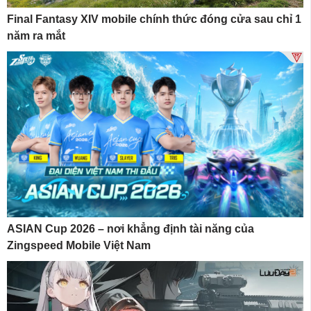
Final Fantasy XIV mobile chính thức đóng cửa sau chỉ 1
năm ra mắt
ASIAN Cup 2026 – nơi khẳng định tài năng của
Zingspeed Mobile Việt Nam