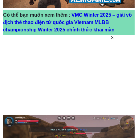
Có thể bạn muốn xem thêm :
VMC Winter 2025 – giải vô
địch thể thao điện tử quốc gia Vietnam MLBB
championship Winter 2025 chính thức khai màn
X