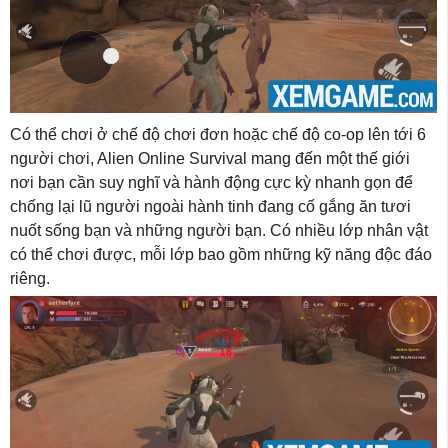
Có thể chơi ở chế độ chơi đơn hoặc chế độ co-op lên tới 6
người chơi, Alien Online Survival mang đến một thế giới
nơi bạn cần suy nghĩ và hành động cực kỳ nhanh gọn để
chống lại lũ người ngoài hành tinh đang cố gắng ăn tươi
nuốt sống bạn và những người bạn. Có nhiều lớp nhân vật
có thể chơi được, mỗi lớp bao gồm những kỹ năng độc đáo
riêng.