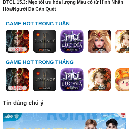
ĐTCL 15.3: Mẹo tối ưu hóa lượng Máu có từ Hình Nhân
Hóa/Người Đá Càn Quét
GAME HOT TRONG TUẦN
GAME HOT TRONG THÁNG
Tin đáng chú ý