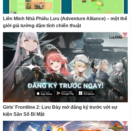
Liên Minh Nhà Phiêu Lưu (Adventure Alliance) – một thế
giới giả tưởng đậm tính chiến thuật
Girls’ Frontline 2: Lưu Đày mở đăng ký trước với sự
kiện Săn Số Bí Mật