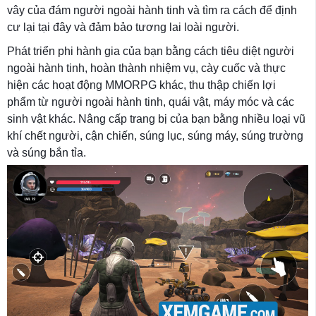
vây của đám người ngoài hành tinh và tìm ra cách để định
cư lại tại đây và đảm bảo tương lai loài người.
Phát triển phi hành gia của bạn bằng cách tiêu diệt người
ngoài hành tinh, hoàn thành nhiệm vụ, cày cuốc và thực
hiện các hoạt động MMORPG khác, thu thập chiến lợi
phẩm từ người ngoài hành tinh, quái vật, máy móc và các
sinh vật khác. Nâng cấp trang bị của bạn bằng nhiều loại vũ
khí chết người, cận chiến, súng lục, súng máy, súng trường
và súng bắn tỉa.