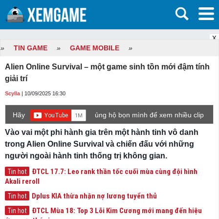
X
»
TIN GAME
»
GAME MOBILE
»
Alien Online Survival – một game sinh tồn mới đậm tính
giải trí
Scylla
| 10/09/2025 16:30
Hãy
ủng hộ bọn mình để xem nhiều clip
game mới hơn nhé!
Vào vai một phi hành gia trên một hành tinh vô danh
trong Alien Online Survival và chiến đấu với những
người ngoài hành tinh thống trị không gian.
ĐTCL 17.7: Leo rank thần tốc cuối mùa cùng đội hình
Tin hot
Akali reroll
Dplus KIA thừa nhận nợ lương tuyển thủ
Tin hot
ĐTCL Mùa 18: Top 3 Lõi Kim Cương mới mang đến hiệu
Tin hot