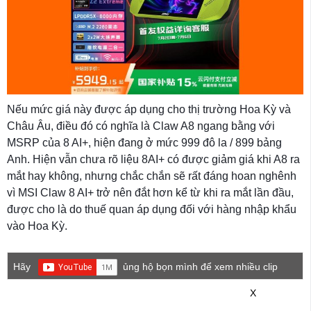
Nếu mức giá này được áp dụng cho thị trường Hoa Kỳ và
Châu Âu, điều đó có nghĩa là Claw A8 ngang bằng với
MSRP của 8 AI+, hiện đang ở mức 999 đô la / 899 bảng
Anh. Hiện vẫn chưa rõ liệu 8AI+ có được giảm giá khi A8 ra
mắt hay không, nhưng chắc chắn sẽ rất đáng hoan nghênh
vì MSI Claw 8 AI+ trở nên đắt hơn kể từ khi ra mắt lần đầu,
được cho là do thuế quan áp dụng đối với hàng nhập khẩu
vào Hoa Kỳ.
Hãy
ủng hộ bọn mình để xem nhiều clip
game mới hơn nhé!
X