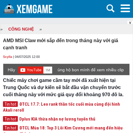
X
»
CÔNG NGHỆ
»
AMD MSI Claw mới sắp đến trong tháng này với giá
cạnh tranh
Scylla
| 04/07/2025 12:00
Hãy
ủng hộ bọn mình để xem nhiều clip
game mới hơn nhé!
Chiếc máy chơi game cầm tay mới đã xuất hiện tại
Trung Quốc và dự kiến ​​sẽ bắt đầu vận chuyển trước
cuối tháng này với mức giá quy đổi khoảng 970 đô la.
ĐTCL 17.7: Leo rank thần tốc cuối mùa cùng đội hình
Tin hot
Akali reroll
Dplus KIA thừa nhận nợ lương tuyển thủ
Tin hot
ĐTCL Mùa 18: Top 3 Lõi Kim Cương mới mang đến hiệu
Tin hot