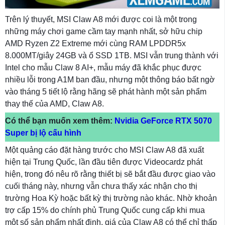
Trên lý thuyết, MSI Claw A8 mới được coi là một trong
những máy chơi game cầm tay mạnh nhất, sở hữu chip
AMD Ryzen Z2 Extreme mới cùng RAM LPDDR5x
8.000MT/giây 24GB và ổ SSD 1TB. MSI vẫn trung thành với
Intel cho mẫu Claw 8 AI+, mẫu máy đã khắc phục được
nhiều lỗi trong A1M ban đầu, nhưng một thông báo bất ngờ
vào tháng 5 tiết lộ rằng hãng sẽ phát hành một sản phẩm
thay thế của AMD, Claw A8.
Có thể bạn muốn xem thêm:
Nvidia GeForce RTX 5070
Super bị lộ cấu hình
Một quảng cáo đặt hàng trước cho MSI Claw A8 đã xuất
hiện tại Trung Quốc, lần đầu tiên được Videocardz phát
hiện, trong đó nêu rõ rằng thiết bị sẽ bắt đầu được giao vào
cuối tháng này, nhưng vẫn chưa thấy xác nhận cho thị
trường Hoa Kỳ hoặc bất kỳ thị trường nào khác. Nhờ khoản
trợ cấp 15% do chính phủ Trung Quốc cung cấp khi mua
một số sản phẩm nhất định, giá của Claw A8 có thể chỉ thấp