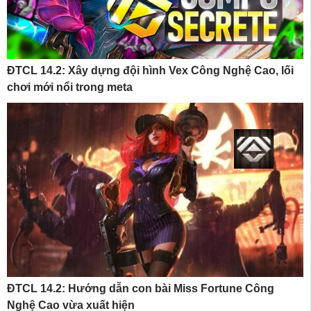
ĐTCL 14.2: Xây dựng đội hình Vex Công Nghệ Cao, lối
chơi mới nổi trong meta
ĐTCL 14.2: Hướng dẫn con bài Miss Fortune Công
Nghệ Cao vừa xuất hiện