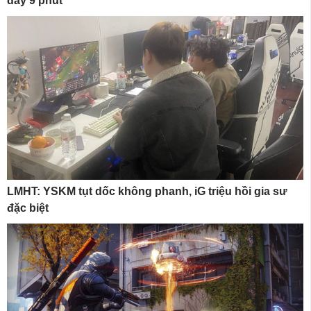
đầy 9 phút
LMHT: YSKM tụt dốc không phanh, iG triệu hồi gia sư
đặc biệt