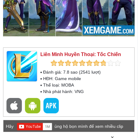
Liên Minh Huyền Thoại: Tốc Chiến
▪ Đánh giá:
7.8
sao (
2541
lượt)
▪ HĐH:
Game mobile
▪ Thể loại:
MOBA
▪ Nhà phát hành: VNG
Hãy
ủng hộ bọn mình để xem nhiều clip
game mới hơn nhé!
X