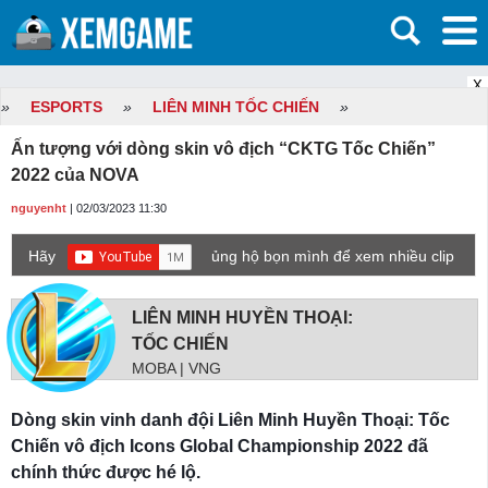
X
»
ESPORTS
»
LIÊN MINH TỐC CHIẾN
»
Ấn tượng với dòng skin vô địch “CKTG Tốc Chiến”
2022 của NOVA
nguyenht
| 02/03/2023 11:30
Hãy
ủng hộ bọn mình để xem nhiều clip
game mới hơn nhé!
LIÊN MINH HUYỀN THOẠI:
TỐC CHIẾN
MOBA | VNG
Dòng skin vinh danh đội Liên Minh Huyền Thoại: Tốc
Chiến vô địch Icons Global Championship 2022 đã
chính thức được hé lộ.