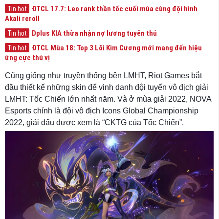
ĐTCL 17.7: Leo rank thần tốc cuối mùa cùng đội hình
Tin hot
Akali reroll
Dplus KIA thừa nhận nợ lương tuyển thủ
Tin hot
ĐTCL Mùa 18: Top 3 Lõi Kim Cương mới mang đến hiệu
Tin hot
ứng cực thú vị
Cũng giống như truyền thống bên LMHT, Riot Games bắt
đầu thiết kế những skin để vinh danh đội tuyển vô địch giải
LMHT: Tốc Chiến lớn nhất năm. Và ở mùa giải 2022, NOVA
Esports chính là đội vô địch Icons Global Championship
2022, giải đấu được xem là “CKTG của Tốc Chiến”.