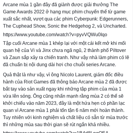
Arcane mùa 1 gần đây đã giành được giải thưởng The
Game Awards 2022 ở hạng mục phim chuyển thể từ game
xuất sắc nhất, vượt qua các phim Cyberpunk: Edgerunners,
The Cuphead Show, Sonic the Hedgehog 2, và Uncharted.
https://www.youtube.com/watch?v=pyvVQWu0Iqo
Tập cuối Arcane mùa 1 khép lại với một cái kết mở khi mối
quan hệ của Vi và Jinx chưa ngã ngũ, 2 thành phố Piltover
và Zaun sắp xảy ra chiến tranh. Như vậy nhà làm phim có lẽ
đã chuẩn bị nội dung dài hơi cho chuỗi series Arcane.
Quả thật là như vậy, vì ông Nicolo Laurent, giám đốc điều
hành của Riot Games đã thông báo Arcane mùa 2 đã được
bắt tay vào sản xuất ngay khi những tập phim của mùa 1
vừa lên sóng. Ông cũng nhấn mạnh rằng mùa 2 có thể sẽ
khởi chiếu vào năm 2023, đây là một hứa hẹn có phần lạc
quan vì Arcane mùa 1 phải tốn tận 6 năm mới hoàn thành.
Tuy nhiên với kinh nghiệm và chất liệu có sẵn từ mùa trước
thì những mùa sau thời gian sẽ rút ngắn khá nhiều.