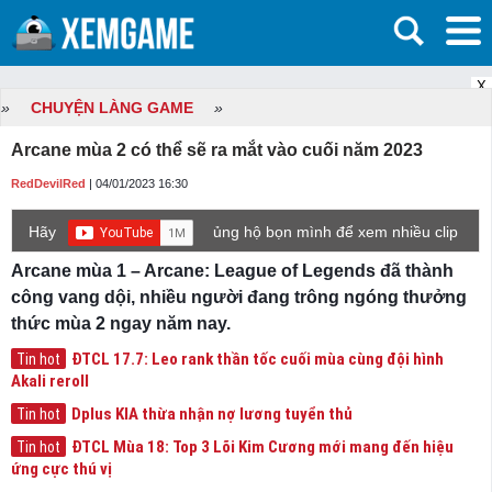
X
»
CHUYỆN LÀNG GAME
»
Arcane mùa 2 có thể sẽ ra mắt vào cuối năm 2023
RedDevilRed
| 04/01/2023 16:30
Hãy
ủng hộ bọn mình để xem nhiều clip
game mới hơn nhé!
Arcane mùa 1 – Arcane: League of Legends đã thành
công vang dội, nhiều người đang trông ngóng thưởng
thức mùa 2 ngay năm nay.
ĐTCL 17.7: Leo rank thần tốc cuối mùa cùng đội hình
Tin hot
Akali reroll
Dplus KIA thừa nhận nợ lương tuyển thủ
Tin hot
ĐTCL Mùa 18: Top 3 Lõi Kim Cương mới mang đến hiệu
Tin hot
ứng cực thú vị