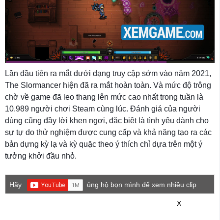
Lần đầu tiên ra mắt dưới dạng truy cập sớm vào năm 2021,
The Slormancer hiện đã ra mắt hoàn toàn. Và mức độ trông
chờ về game đã leo thang lên mức cao nhất trong tuần là
10.989 người chơi Steam cùng lúc. Đánh giá của người
dùng cũng đầy lời khen ngợi, đặc biệt là tình yêu dành cho
sự tự do thử nghiệm được cung cấp và khả năng tạo ra các
bản dựng kỳ lạ và kỳ quặc theo ý thích chỉ dựa trên một ý
tưởng khởi đầu nhỏ.
Hãy
ủng hộ bọn mình để xem nhiều clip
game mới hơn nhé!
X