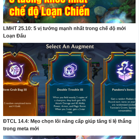
LMHT 25.10: 5 vị tướng mạnh nhất trong chế độ mới
Loạn Đấu
ĐTCL 14.4: Mẹo chọn lõi nâng cấp giúp tăng tỉ lệ thắng
trong meta mới