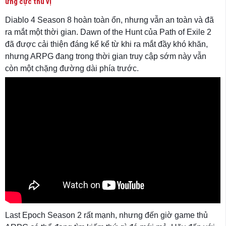
ứng cực thú vị
Diablo 4 Season 8 hoàn toàn ổn, nhưng vẫn an toàn và đã
ra mắt một thời gian. Dawn of the Hunt của Path of Exile 2
đã được cải thiện đáng kể kể từ khi ra mắt đầy khó khăn,
nhưng ARPG đang trong thời gian truy cập sớm này vẫn
còn một chặng đường dài phía trước.
Last Epoch Season 2 rất mạnh, nhưng đến giờ game thủ