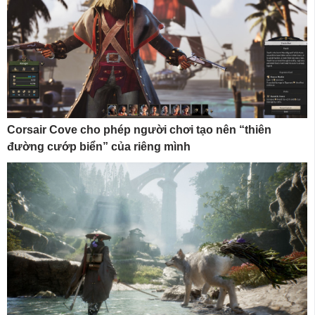
Corsair Cove cho phép người chơi tạo nên “thiên
đường cướp biển” của riêng mình