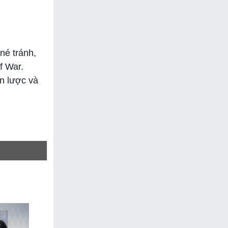
né tránh,
f War.
n lược và