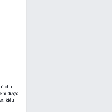
rò chơi
ũ khí được
án, kiểu