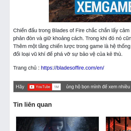
Chiến đấu trong Blades of Fire chắc chắn lấy cảm
phản đòn và giữ khoảng cách. Trong khi đó nó cũn
Thêm một tầng chiến lược trong game là hệ thống
đổi loại vũ khí để phá vỡ sự bảo vệ của kẻ thù.
Trang chủ :
https://bladesoffire.com/en/
Hãy
ủng hộ bọn mình để xem nhiều
Tin liên quan