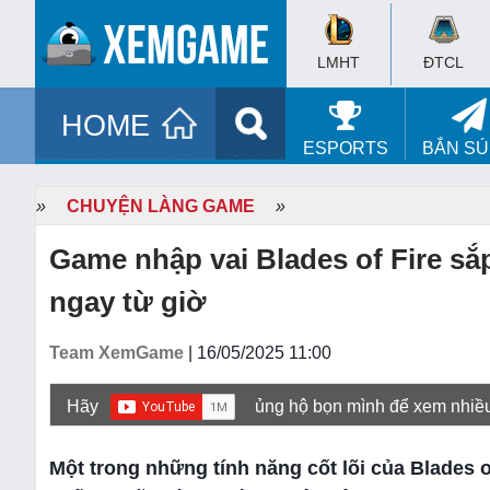
LMHT
ĐTCL
HOME
ESPORTS
BẮN S
»
CHUYỆN LÀNG GAME
»
Game nhập vai Blades of Fire sắp
ngay từ giờ
Team XemGame
| 16/05/2025 11:00
Hãy
ủng hộ bọn mình để xem nhiề
Một trong những tính năng cốt lõi của Blades o