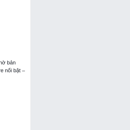
nhờ bản
e nổi bật –