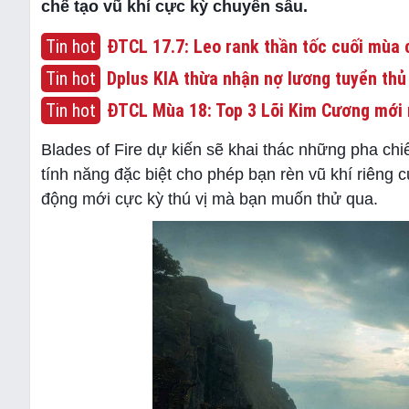
chế tạo vũ khí cực kỳ chuyên sâu.
Tin hot
ĐTCL 17.7: Leo rank thần tốc cuối mùa c
Tin hot
Dplus KIA thừa nhận nợ lương tuyển thủ
Tin hot
ĐTCL Mùa 18: Top 3 Lõi Kim Cương mới 
Blades of Fire dự kiến sẽ khai thác những pha ch
tính năng đặc biệt cho phép bạn rèn vũ khí riêng 
động mới cực kỳ thú vị mà bạn muốn thử qua.