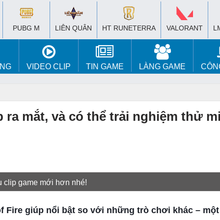
PUBG M
LIÊN QUÂN
HT RUNETERRA
VALORANT
L
ÚNG
VIDEO CLIP
TIN GAME
LÀNG GAME
CÔN
 ra mắt, và có thể trải nghiệm thử m
u clip game mới hơn nhé!
f Fire giúp nổi bật so với những trò chơi khác – mộ