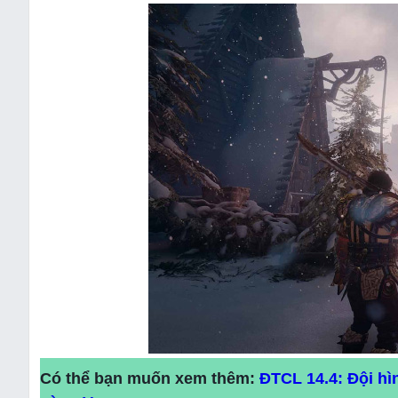
Có thể bạn muốn xem thêm:
ĐTCL 14.4: Đội h