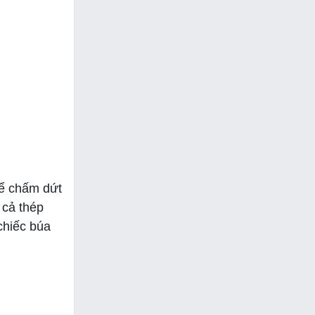
để chấm dứt
 cả thép
 chiếc búa