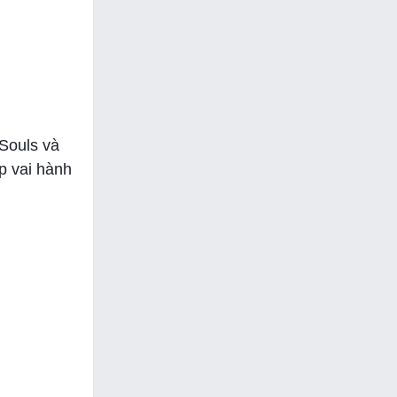
 Souls và
p vai hành