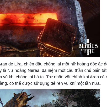
ran de Lira, chiến đấu chống lại một nữ hoàng độc ác 
ay là Nữ hoàng Nerea, đã niệm một câu thần chú biến tất
m vũ khí chống lại bà ta. Trừ nhân vật chính khi Aran có
àng, có thể được sử dụng để rèn vũ khí một lần nữa.