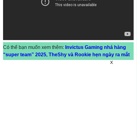
Có thể bạn muốn xem thêm:
Invictus Gaming nhá hàng
“super team” 2025, TheShy và Rookie hẹn ngày ra mắt
X