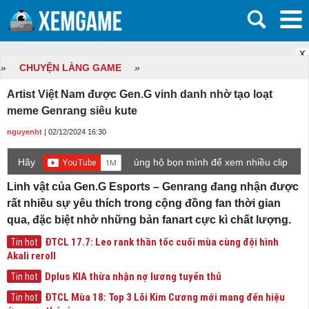
X
»
CHUYỆN LÀNG GAME
»
Artist Việt Nam được Gen.G vinh danh nhờ tạo loạt
meme Genrang siêu kute
nguyenht
| 02/12/2024 16:30
Hãy
ủng hộ bọn mình để xem nhiều clip
game mới hơn nhé!
Linh vật của Gen.G Esports – Genrang đang nhận được
rất nhiều sự yêu thích trong cộng đồng fan thời gian
qua, đặc biệt nhờ những bản fanart cực kì chất lượng.
ĐTCL 17.7: Leo rank thần tốc cuối mùa cùng đội hình
Tin hot
Akali reroll
Dplus KIA thừa nhận nợ lương tuyển thủ
Tin hot
ĐTCL Mùa 18: Top 3 Lõi Kim Cương mới mang đến hiệu
Tin hot