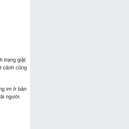
 trạng giật
ắt cảnh cũng
ng im ở bản
đãi người