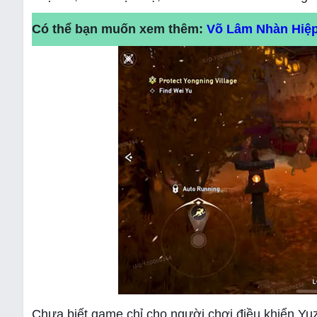
Có thể bạn muốn xem thêm:
Võ Lâm Nhàn Hiệp
Chưa biết game chỉ cho người chơi điều khiển Yuz