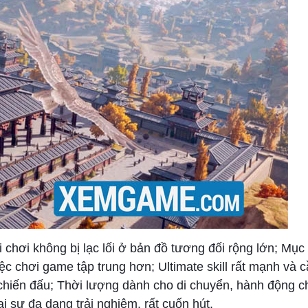
 chơi không bị lạc lối ở bản đồ tương đối rộng lớn; Mục
ệc chơi game tập trung hơn; Ultimate skill rất mạnh và c
 chiến đấu; Thời lượng dành cho di chuyển, hành động c
 sự đa dạng trải nghiệm, rất cuốn hút.