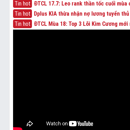
Tin hot
ĐTCL 17.7: Leo rank thần tốc cuối mùa c
Tin hot
Dplus KIA thừa nhận nợ lương tuyển thủ
Tin hot
ĐTCL Mùa 18: Top 3 Lõi Kim Cương mới 