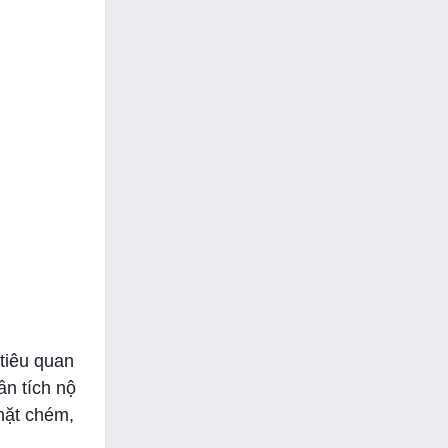
 tiêu quan
ần tích nộ
hặt chém,