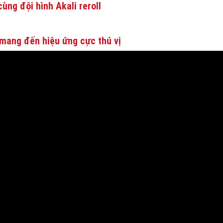
ùng đội hình Akali reroll
mang đến hiệu ứng cực thú vị