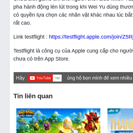
pha hành động lén lút trong khi Wei Yu dùng thươ
có quyền lựa chọn các nhân vật khác nhau lúc bắt
rất cao.
Link testflight :
https://testflight.apple.com/join/Z5
Testflight là công cụ của Apple cung cấp cho ng
chưa có trên App Store.
Hãy
ủng hộ bọn mình để xem nhiều
Tin liên quan