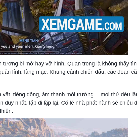
n tượng bị mờ hay vỡ hình. Quan trọng là không thấy tình
ều quân lính, làng mạc. Khung cảnh chiến đấu, các đoạn c
n vật, tiếng động, âm thanh môi trường… mọi thứ đều lặ
n duy nhất, lặp đi lặp lại. Có lẽ nhà phát hành sẽ chiêu 
thiện.