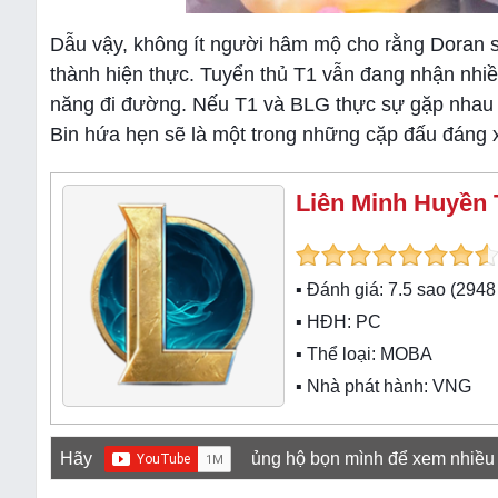
Dẫu vậy, không ít người hâm mộ cho rằng Doran s
thành hiện thực. Tuyển thủ T1 vẫn đang nhận nhiều 
năng đi đường. Nếu T1 và BLG thực sự gặp nhau tạ
Bin hứa hẹn sẽ là một trong những cặp đấu đáng x
Liên Minh Huyền 
▪ Đánh giá:
7.5
sao (
2948
▪ HĐH:
PC
▪ Thể loại:
MOBA
▪ Nhà phát hành: VNG
Hãy
ủng hộ bọn mình để xem nhiều