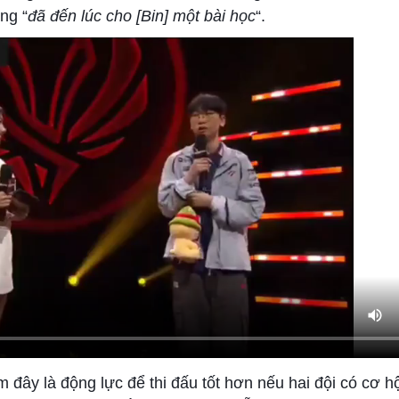
ng “
đã đến lúc cho [Bin] một bài học
“.
 đây là động lực để thi đấu tốt hơn nếu hai đội có cơ h