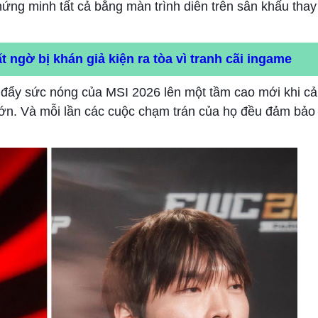
hứng minh tất cả bằng màn trình diễn trên sân khấu thay 
 ngờ bị khán giả kiện ra tòa vì tranh cãi ingame
đẩy sức nóng của MSI 2026 lên một tầm cao mới khi cả 
lớn. Và mỗi lần các cuộc chạm trán của họ đều đảm bảo 