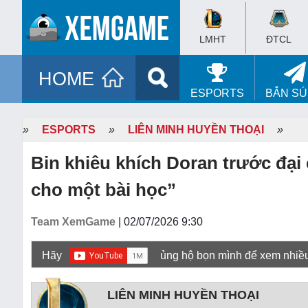
LMHT
ĐTCL
HOME
ESPORTS
BẮN S
»
ESPORTS
»
LIÊN MINH HUYỀN THOẠI
»
Bin khiêu khích Doran trước đại 
cho một bài học”
Team XemGame
| 02/07/2026 9:30
Hãy
ủng hộ bọn mình để xem nhiề
LIÊN MINH HUYỀN THOẠI