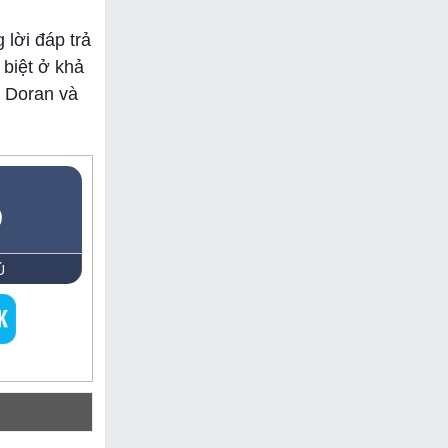
lời đáp trả
 biệt ở khả
a Doran và
5
Ủ