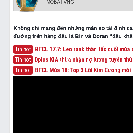
MOBA | VNG
Không chỉ mang đến những màn so tài đỉnh cao,
đường trên hàng đầu là Bin và Doran “đấu khẩ
Tin hot
ĐTCL 17.7: Leo rank thần tốc cuối mùa c
Tin hot
Dplus KIA thừa nhận nợ lương tuyển thủ
Tin hot
ĐTCL Mùa 18: Top 3 Lõi Kim Cương mới 