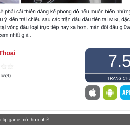
ẽ phải cải thiện đáng kể phong độ nếu muốn biến những 
ý kiến trái chiều sau các trận đấu đầu tiên tại MSI, đặc
i vòng đấu loại trực tiếp hay xa hơn, màn đối đầu giữ
em nhất giải.
Thoại
7.
lượt)
TRANG CH
 clip game mới hơn nhé!