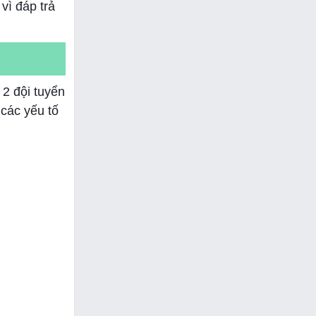
vì đáp trả
2 đội tuyển
các yếu tố