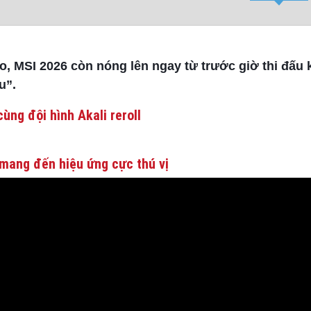
 MSI 2026 còn nóng lên ngay từ trước giờ thi đấu k
u”.
ùng đội hình Akali reroll
mang đến hiệu ứng cực thú vị