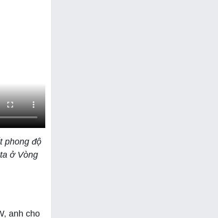
ết phong độ
 ta ở Vòng
W, anh cho