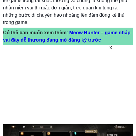
kế game trông rất khác thường và chúng ta không thể phủ
nhận niềm vui thị giác đơn giản, trực quan khi tung ra
những bước di chuyển hào nhoáng lên đám đông kẻ thù
trong game.
Có thể bạn muốn xem thêm:
Meow Hunter – game nhập
vai đầy dễ thương đang mở đăng ký trước
X