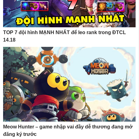
TOP 7 đội hình MẠNH NHẤT để leo rank trong ĐTCL
14.18
Meow Hunter – game nhập vai đầy dễ thương đang mở
đăng ký trước