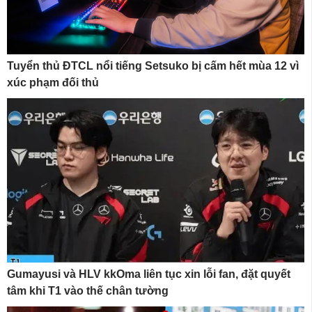
Tuyển thủ ĐTCL nổi tiếng Setsuko bị cấm hết mùa 12 vì
xúc phạm đối thủ
Gumayusi và HLV kkOma liên tục xin lỗi fan, đặt quyết
tâm khi T1 vào thế chân tường