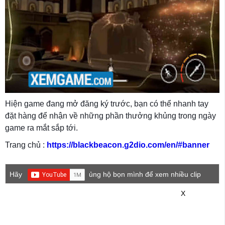
Hiện game đang mở đăng ký trước, bạn có thể nhanh tay
đặt hàng để nhận về những phần thưởng khủng trong ngày
game ra mắt sắp tới.
Trang chủ :
https://blackbeacon.g2dio.com/en/#banner
Hãy
ủng hộ bọn mình để xem nhiều clip
game mới hơn nhé!
X