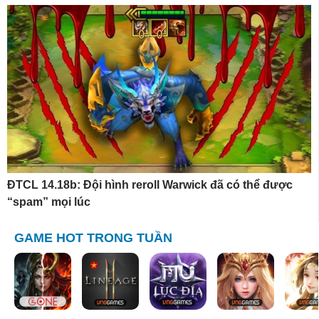
ĐTCL 14.18b: Đội hình reroll Warwick đã có thể được
“spam” mọi lúc
GAME HOT TRONG TUẦN