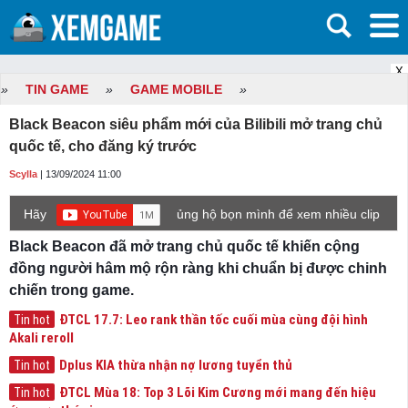
X
»
TIN GAME
»
GAME MOBILE
»
Black Beacon siêu phẩm mới của Bilibili mở trang chủ
quốc tế, cho đăng ký trước
Scylla
| 13/09/2024 11:00
Hãy
ủng hộ bọn mình để xem nhiều clip
game mới hơn nhé!
Black Beacon đã mở trang chủ quốc tế khiến cộng
đồng người hâm mộ rộn ràng khi chuẩn bị được chinh
chiến trong game.
ĐTCL 17.7: Leo rank thần tốc cuối mùa cùng đội hình
Tin hot
Akali reroll
Dplus KIA thừa nhận nợ lương tuyển thủ
Tin hot
ĐTCL Mùa 18: Top 3 Lõi Kim Cương mới mang đến hiệu
Tin hot