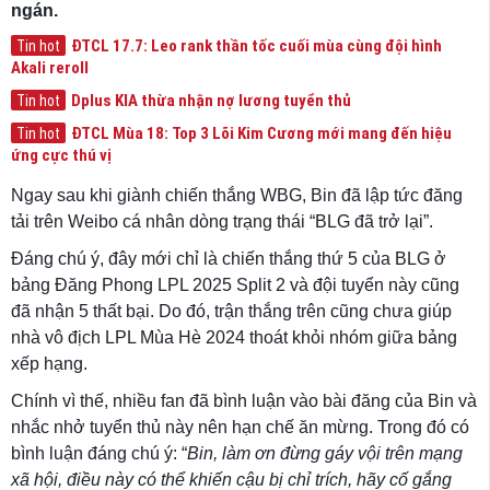
ngán.
ĐTCL 17.7: Leo rank thần tốc cuối mùa cùng đội hình
Tin hot
Akali reroll
Dplus KIA thừa nhận nợ lương tuyển thủ
Tin hot
ĐTCL Mùa 18: Top 3 Lõi Kim Cương mới mang đến hiệu
Tin hot
ứng cực thú vị
Ngay sau khi giành chiến thắng WBG, Bin đã lập tức đăng
tải trên Weibo cá nhân dòng trạng thái “BLG đã trở lại”.
Đáng chú ý, đây mới chỉ là chiến thắng thứ 5 của BLG ở
bảng Đăng Phong LPL 2025 Split 2 và đội tuyển này cũng
đã nhận 5 thất bại. Do đó, trận thắng trên cũng chưa giúp
nhà vô địch LPL Mùa Hè 2024 thoát khỏi nhóm giữa bảng
xếp hạng.
Chính vì thế, nhiều fan đã bình luận vào bài đăng của Bin và
nhắc nhở tuyển thủ này nên hạn chế ăn mừng. Trong đó có
bình luận đáng chú ý: “
Bin, làm ơn đừng gáy vội trên mạng
xã hội, điều này có thể khiến cậu bị chỉ trích, hãy cố gắng