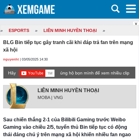
X
»
ESPORTS
»
LIÊN MINH HUYỀN THOẠI
»
BLG Bin tiếp tục gây tranh cãi khi đáp trả fan trên mạng
xã hội
nguyenht
| 03/05/2025 14:30
Hãy
ủng hộ bọn mình để xem nhiều clip
game mới hơn nhé!
LIÊN MINH HUYỀN THOẠI
MOBA | VNG
Sau chiến thắng 2-1 của Bilibili Gaming trước Weibo
Gaming vào chiều 2/5, tuyển thủ Bin tiếp tục có động
thái đáng chú ý trên mạng xã hội khiến nhiều fan ngao