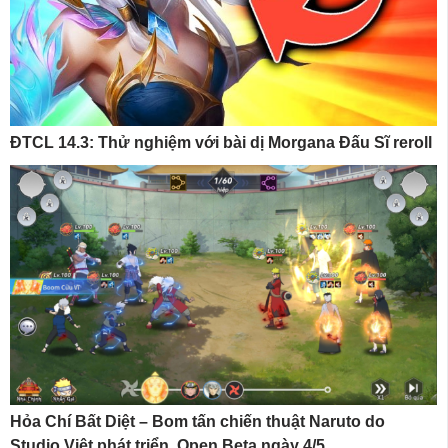
ĐTCL 14.3: Thử nghiệm với bài dị Morgana Đấu Sĩ reroll
Hỏa Chí Bất Diệt – Bom tấn chiến thuật Naruto do
Studio Việt phát triển, Open Beta ngày 4/5