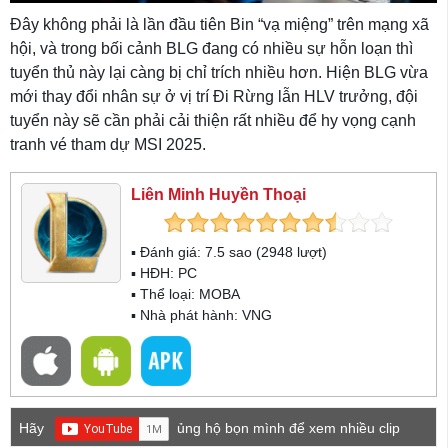
Đây không phải là lần đầu tiên Bin “vạ miệng” trên mạng xã
hội, và trong bối cảnh BLG đang có nhiều sự hỗn loạn thì
tuyển thủ này lại càng bị chỉ trích nhiều hơn. Hiện BLG vừa
mới thay đổi nhân sự ở vị trí Đi Rừng lẫn HLV trưởng, đội
tuyển này sẽ cần phải cải thiện rất nhiều để hy vọng cạnh
tranh vé tham dự MSI 2025.
Liên Minh Huyền Thoại
▪ Đánh giá:
7.5
sao (
2948
lượt)
▪ HĐH:
PC
▪ Thể loại:
MOBA
▪ Nhà phát hành: VNG
Hãy
ủng hộ bọn mình để xem nhiều clip