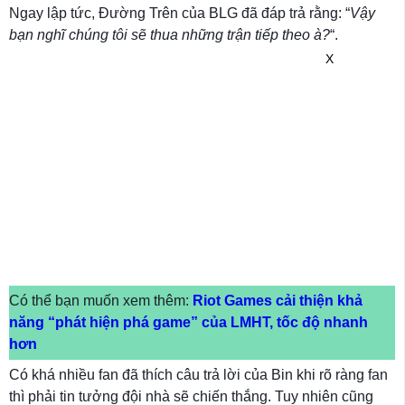
Ngay lập tức, Đường Trên của BLG đã đáp trả rằng: “
Vậy
bạn nghĩ chúng tôi sẽ thua những trận tiếp theo à?
“.
X
Có thể bạn muốn xem thêm:
Riot Games cải thiện khả
năng “phát hiện phá game” của LMHT, tốc độ nhanh
hơn
Có khá nhiều fan đã thích câu trả lời của Bin khi rõ ràng fan
thì phải tin tưởng đội nhà sẽ chiến thắng. Tuy nhiên cũng