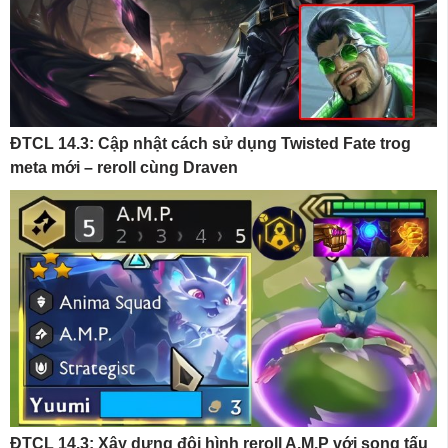
ĐTCL 14.3: Cập nhật cách sử dụng Twisted Fate trog
meta mới – reroll cùng Draven
ĐTCL 14.3: Xây dựng đội hình reroll A.M.P với song tấu