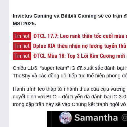
Invictus Gaming và Bilibili Gaming sẽ có trận 
MSI 2025.
Tin hot
ĐTCL 17.7: Leo rank thần tốc cuối mùa c
Tin hot
Dplus KIA thừa nhận nợ lương tuyển thủ
Tin hot
ĐTCL Mùa 18: Top 3 Lõi Kim Cương mới 
Chiều 11/6, “super team” iG đã xuất sắc đánh bại
TheShy và các đồng đội tiếp tục thể hiện phong 
Hành trình leo tháp từ nhánh thua của cựu vương
quyết định với BLG – đội tuyển đã đánh bại iG 3-0
trong cặp trận này sẽ vào Chung kết tranh ngôi v