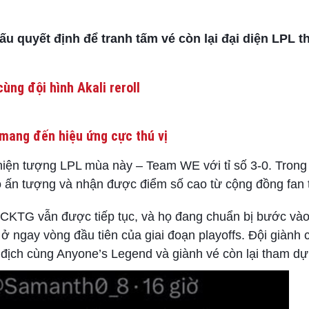
đấu quyết định để tranh tấm vé còn lại đại diện LPL 
ùng đội hình Akali reroll
mang đến hiệu ứng cực thú vị
 hiện tượng LPL mùa này – Team WE với tỉ số 3-0. Trong
độ ấn tượng và nhận được điểm số cao từ cộng đồng fan 
 CKTG vẫn được tiếp tục, và họ đang chuẩn bị bước vào
 ở ngay vòng đầu tiên của giai đoạn playoffs. Đội giành 
ô địch cùng Anyone’s Legend và giành vé còn lại tham d