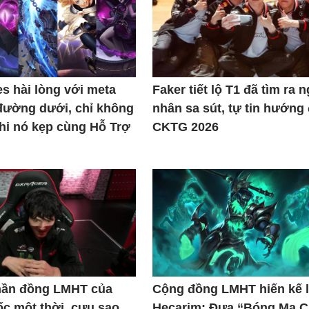
s hài lòng với meta
Faker tiết lộ T1 đã tìm ra 
đường dưới, chỉ không
nhân sa sút, tự tin hướng
khi nó kẹp cùng Hỗ Trợ
CKTG 2026
thần đồng LMHT của
Cộng đồng LMHT hiến kế l
c một thời, cựu sao
Hecarim: Đưa “Bóng Ma C