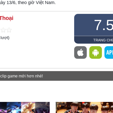
ày 13/6, theo giờ Việt Nam.
Thoại
7.
lượt)
TRANG CH
 clip game mới hơn nhé!