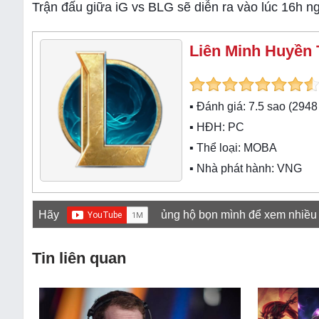
Trận đấu giữa iG vs BLG sẽ diễn ra vào lúc 16h ng
Liên Minh Huyền 
▪ Đánh giá:
7.5
sao (
2948
▪ HĐH:
PC
▪ Thể loại:
MOBA
▪ Nhà phát hành: VNG
Hãy
ủng hộ bọn mình để xem nhiều
Tin liên quan