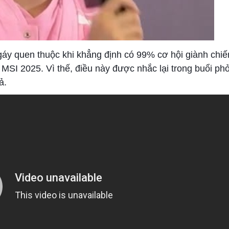
y quen thuộc khi khẳng định có 99% cơ hội giành chiế
đi MSI 2025. Vì thế, điều này được nhắc lại trong buổi p
ả.