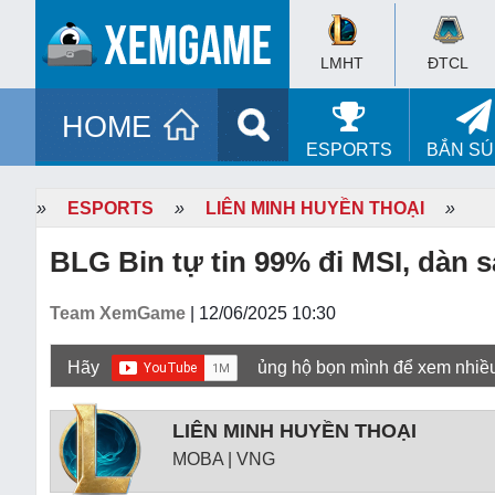
LMHT
ĐTCL
HOME
ESPORTS
BẮN S
»
ESPORTS
»
LIÊN MINH HUYỀN THOẠI
»
BLG Bin tự tin 99% đi MSI, dàn s
Team XemGame
| 12/06/2025 10:30
Hãy
ủng hộ bọn mình để xem nhiề
LIÊN MINH HUYỀN THOẠI
MOBA | VNG