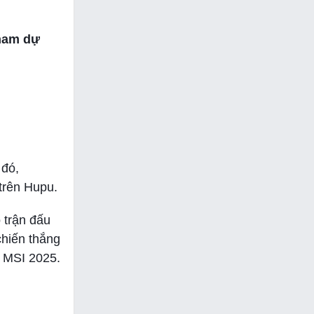
tham dự
 đó,
trên Hupu.
 trận đấu
chiến thắng
ự MSI 2025.