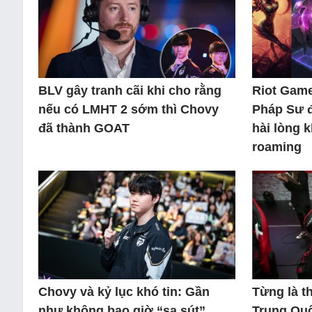
BLV gây tranh cãi khi cho rằng
Riot Game
nếu có LMHT 2 sớm thì Chovy
Pháp Sư 
đã thành GOAT
hài lòng 
roaming
Chovy và kỷ lục khó tin: Gần
Từng là 
như không bao giờ “sa sút”
Trung Quố