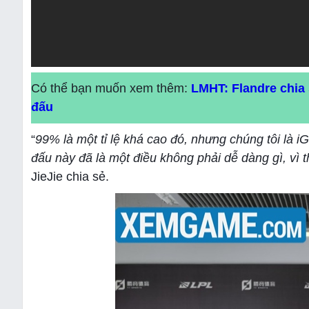
Có thể bạn muốn xem thêm:
LMHT: Flandre chia 
đấu
“
99% là một tỉ lệ khá cao đó, nhưng chúng tôi là iG
đấu này đã là một điều không phải dễ dàng gì, vì t
JieJie chia sẻ.