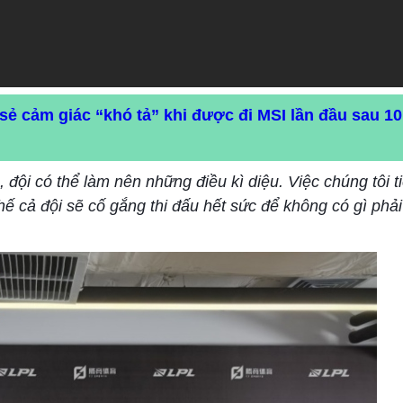
sẻ cảm giác “khó tả” khi được đi MSI lần đầu sau 10
, đội có thể làm nên những điều kì diệu. Việc chúng tôi t
hế cả đội sẽ cố gắng thi đấu hết sức để không có gì phải 