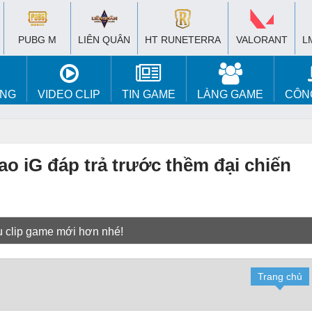
PUBG M
LIÊN QUÂN
HT RUNETERRA
VALORANT
L
ÚNG
VIDEO CLIP
TIN GAME
LÀNG GAME
CÔN
ao iG đáp trả trước thềm đại chiến
u clip game mới hơn nhé!
Trang chủ