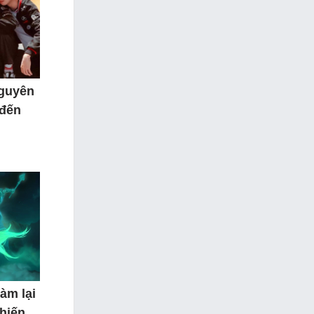
nguyên
 đến
àm lại
hiến