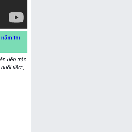
 năm thi
iến đến trận
nuối tiếc
“,