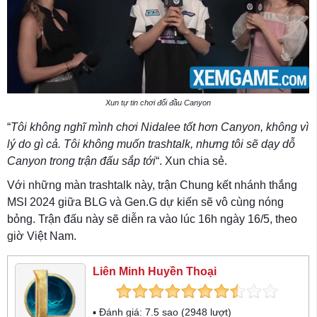
Xun tự tin chơi đối đầu Canyon
“
Tôi không nghĩ mình chơi Nidalee tốt hơn Canyon, không vì
lý do gì cả. Tôi không muốn trashtalk, nhưng tôi sẽ dạy dỗ
Canyon trong trận đấu sắp tới
“. Xun chia sẻ.
Với những màn trashtalk này, trận Chung kết nhánh thắng
MSI 2024 giữa BLG và Gen.G dự kiến sẽ vô cùng nóng
bỏng. Trận đấu này sẽ diễn ra vào lúc 16h ngày 16/5, theo
giờ Việt Nam.
Liên Minh Huyền Thoại
▪ Đánh giá:
7.5
sao (
2948
lượt)