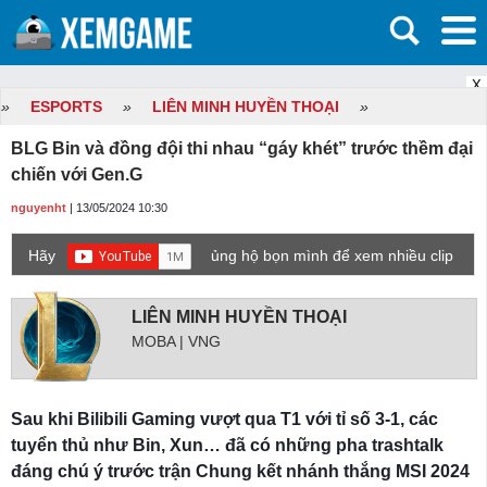
X
»
ESPORTS
»
LIÊN MINH HUYỀN THOẠI
»
BLG Bin và đồng đội thi nhau “gáy khét” trước thềm đại
chiến với Gen.G
nguyenht
| 13/05/2024 10:30
Hãy
ủng hộ bọn mình để xem nhiều clip
game mới hơn nhé!
LIÊN MINH HUYỀN THOẠI
MOBA | VNG
Sau khi Bilibili Gaming vượt qua T1 với tỉ số 3-1, các
tuyển thủ như Bin, Xun… đã có những pha trashtalk
đáng chú ý trước trận Chung kết nhánh thắng MSI 2024