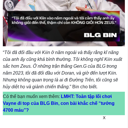
“
Tôi đã đối đầu với Kiin ở năm ngoái và thấy rằng kĩ năng
của anh ấy cũng khá bình thường. Tôi không nghĩ Kiin xuất
sắc hơn Zeus. Ở những trận thắng Gen.G của BLG trong
năm 2023, tôi đã đối đầu với Doran, và giờ đến lượt Kiin.
Nhưng không quan trọng là ai đi Đường Trên, tôi cũng sẽ
hủy diệt họ và giành chiến thắng.
” Bin cho biết.
Có thể bạn muốn xem thêm:
LMHT: Toàn tập lối chơi
Vayne đi top của BLG Bin, con bài khắc chế “tướng
4700 máu”?
X