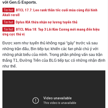
với Gen.G Esports.
ĐTCL 17.7: Leo rank thần tốc cuối mùa cùng đội hình
Tin hot
Akali reroll
Dplus KIA thừa nhận nợ lương tuyển thủ
Tin hot
ĐTCL Mùa 18: Top 3 Lõi Kim Cương mới mang đến hiệu
Tin hot
ứng cực thú vị
Được xem như tuyển thủ không ngại “gáy” trước và sau
những trận đấu, Bin tiếp tục khiến các fan phải chú ý với
những phát biểu của mình. Trong phần phỏng vấn sau trận
thắng T1, Đường Trên của BLG tiếp tục có những nhận định
như thế.