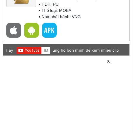
▪ HĐH:
PC
▪ Thể loại:
MOBA
▪ Nhà phát hành: VNG
Hãy
ủng hộ bọn mình để xem nhiều clip
game mới hơn nhé!
X