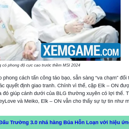
g có phong độ cực cao trước thềm MSI 2024
o phong cách tấn công táo bạo, sẵn sàng “va chạm” đối 
các quyết định giao tranh. Chính vì thế, cặp Elk – ON đư
a đó giúp cánh dưới của BLG thường xuyên có lợi thế. T
eyLove và Meiko, Elk – ON vẫn cho thấy sự tự tin như m
Đấu Trường 3.0 nhá hàng Búa Hỗn Loạn với hiệu ứ