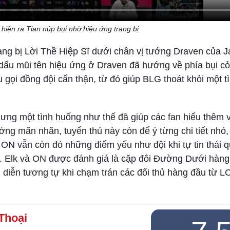
iện ra Tian núp bụi nhờ hiệu ứng trang bị
ang bị Lời Thề Hiệp Sĩ dưới chân vị tướng Draven của 
n dấu mũi tên hiệu ứng ở Draven đã hướng về phía bụi c
 gọi đồng đội cẩn thận, từ đó giúp BLG thoát khỏi một t
hưng một tình huống như thế đã giúp các fan hiểu thêm 
ng mãn nhãn, tuyển thủ này còn để ý từng chi tiết nhỏ,
ên ON vẫn còn đó những điểm yếu như đội khi tự tin thái 
u. Elk và ON được đánh giá là cặp đôi Đường Dưới hàn
diễn tương tự khi chạm trán các đối thủ hàng đầu từ 
Thoại