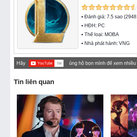
▪ Đánh giá:
7.5
sao (
2948
▪ HĐH:
PC
▪ Thể loại:
MOBA
▪ Nhà phát hành: VNG
Hãy
ủng hộ bọn mình để xem nhiều
Tin liên quan