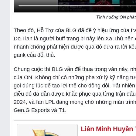
Tình huống ON phát h
Theo đó, Hỗ Trợ của BLG đã để ý hiệu ứng của tr
Do Tian là người buff trang bị này lên Xạ Thủ nê
nhanh chóng phát hiện được qua đó đưa ra lời kêu
gank của đối thủ.
Chung cuộc thì BLG vẫn để thua trong ván này, n
của ON. Không chỉ có những pha xử lý kỹ năng tướ
gọi đúng lúc để tạo lợi thế cho đồng đội. Tất nhi
điều đó đã dần được khắc phục qua từng trận đấ
2024, và fan LPL đang mong chờ những màn trình 
Gen.G Esports và T1.
Liên Minh Huyền 