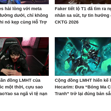
s hài lòng với meta
Faker tiết lộ T1 đã tìm ra 
đường dưới, chỉ không
nhân sa sút, tự tin hướng
khi nó kẹp cùng Hỗ Trợ
CKTG 2026
thần đồng LMHT của
Cộng đồng LMHT hiến kế l
c một thời, cựu sao
Hecarim: Đưa “Bóng Ma C
iaoYao sa ngã vì tệ nạn
Tranh” trở lại đúng bản sắ