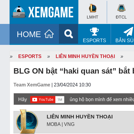
LMHT
ĐTCL
HOME
ESPORTS
BẮN S
»
ESPORTS
»
LIÊN MINH HUYỀN THOẠI
»
BLG ON bật “haki quan sát” bắt 
Team XemGame
| 23/04/2024 10:30
Hãy
ủng hộ bọn mình để xem nhiề
LIÊN MINH HUYỀN THOẠI
MOBA | VNG