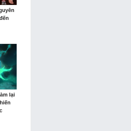
nguyên
 đến
àm lại
hiến
c