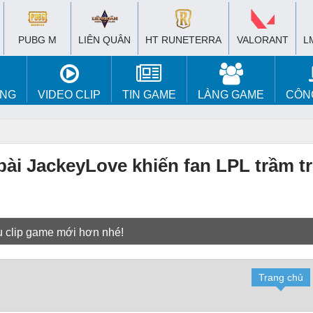
PUBG M
LIÊN QUÂN
HT RUNETERRA
VALORANT
L
ÚNG
VIDEO CLIP
TIN GAME
LÀNG GAME
CÔN
bài JackeyLove khiến fan LPL trầm t
u clip game mới hơn nhé!
Trang chủ