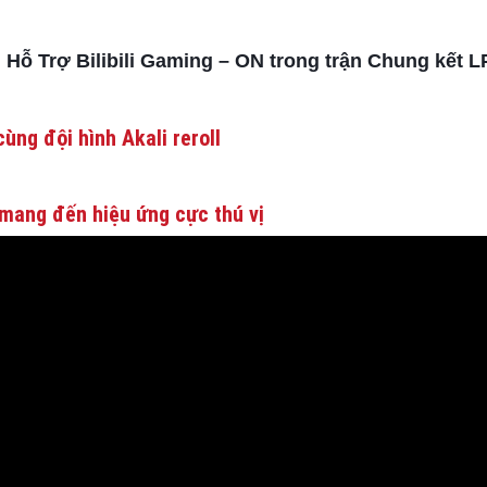
ủ Hỗ Trợ Bilibili Gaming – ON trong trận Chung kết 
ùng đội hình Akali reroll
mang đến hiệu ứng cực thú vị