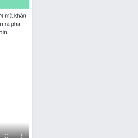
 ON mà khán
ện ra pha
hìn.