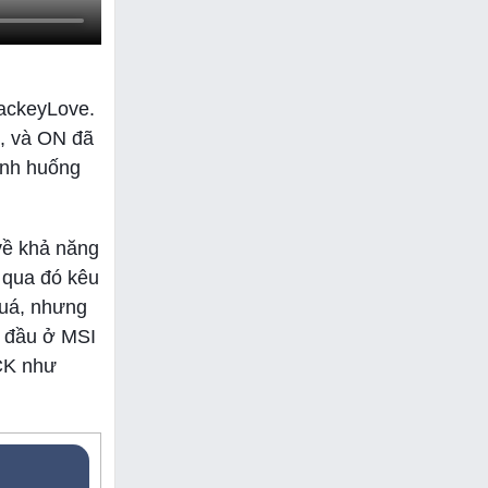
JackeyLove.
ỏ, và ON đã
ình huống
về khả năng
 qua đó kêu
quá, nhưng
g đầu ở MSI
LCK như