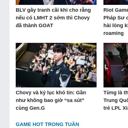
BLV gây tranh cãi khi cho rằng
Riot Game
nếu có LMHT 2 sớm thì Chovy
Pháp Sư 
đã thành GOAT
hài lòng 
roaming
Chovy và kỷ lục khó tin: Gần
Từng là 
như không bao giờ “sa sút”
Trung Quố
cùng Gen.G
trẻ LPL X
GAME HOT TRONG TUẦN