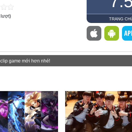
7.
lượt)
TRANG CH
 clip game mới hơn nhé!