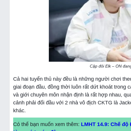
Cặp đôi Elk – ON đan
Cả hai tuyển thủ này đều là những người chơi the
giai đoạn đầu, đồng thời luôn rất dứt khoát trong 
và giới chuyên môn nhận định là rất hợp nhau, qu
cảnh phải đối đầu với 2 nhà vô địch CKTG là Jack
khác.
Có thể bạn muốn xem thêm:
LMHT 14.9: Chế độ 