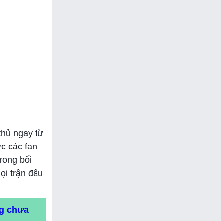
thủ ngay từ
ợc các fan
rong bối
ọi trận đấu
ng chưa