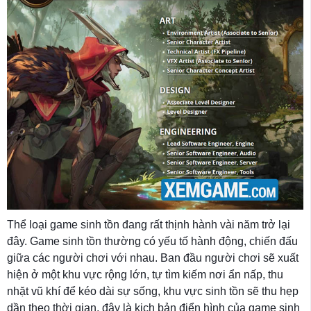
Thể loại game sinh tồn đang rất thịnh hành vài năm trở lại
đây. Game sinh tồn thường có yếu tố hành động, chiến đấu
giữa các người chơi với nhau. Ban đầu người chơi sẽ xuất
hiện ở một khu vực rộng lớn, tự tìm kiếm nơi ẩn nấp, thu
nhặt vũ khí để kéo dài sự sống, khu vực sinh tồn sẽ thu hẹp
dần theo thời gian, đây là kịch bản điển hình của game sinh