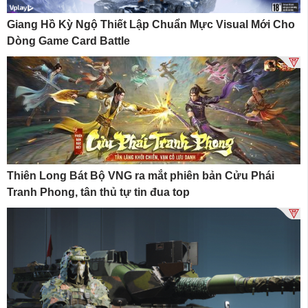
Giang Hồ Kỳ Ngộ Thiết Lập Chuẩn Mực Visual Mới Cho
Dòng Game Card Battle
Thiên Long Bát Bộ VNG ra mắt phiên bản Cửu Phái
Tranh Phong, tân thủ tự tin đua top