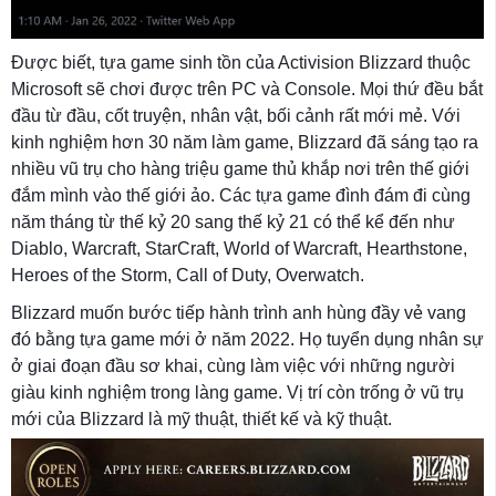
Được biết, tựa game sinh tồn của Activision Blizzard thuộc
Microsoft sẽ chơi được trên PC và Console. Mọi thứ đều bắt
đầu từ đầu, cốt truyện, nhân vật, bối cảnh rất mới mẻ. Với
kinh nghiệm hơn 30 năm làm game, Blizzard đã sáng tạo ra
nhiều vũ trụ cho hàng triệu game thủ khắp nơi trên thế giới
đắm mình vào thế giới ảo. Các tựa game đình đám đi cùng
năm tháng từ thế kỷ 20 sang thế kỷ 21 có thể kể đến như
Diablo, Warcraft, StarCraft, World of Warcraft, Hearthstone,
Heroes of the Storm, Call of Duty, Overwatch.
Blizzard muốn bước tiếp hành trình anh hùng đầy vẻ vang
đó bằng tựa game mới ở năm 2022. Họ tuyển dụng nhân sự
ở giai đoạn đầu sơ khai, cùng làm việc với những người
giàu kinh nghiệm trong làng game. Vị trí còn trống ở vũ trụ
mới của Blizzard là mỹ thuật, thiết kế và kỹ thuật.