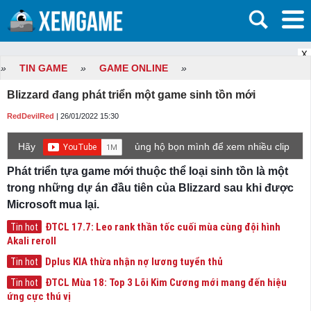
X
»
TIN GAME
»
GAME ONLINE
»
Blizzard đang phát triển một game sinh tồn mới
RedDevilRed
| 26/01/2022 15:30
Hãy
ủng hộ bọn mình để xem nhiều clip
game mới hơn nhé!
Phát triển tựa game mới thuộc thể loại sinh tồn là một
trong những dự án đầu tiên của Blizzard sau khi được
Microsoft mua lại.
ĐTCL 17.7: Leo rank thần tốc cuối mùa cùng đội hình
Tin hot
Akali reroll
Dplus KIA thừa nhận nợ lương tuyển thủ
Tin hot
ĐTCL Mùa 18: Top 3 Lõi Kim Cương mới mang đến hiệu
Tin hot
ứng cực thú vị