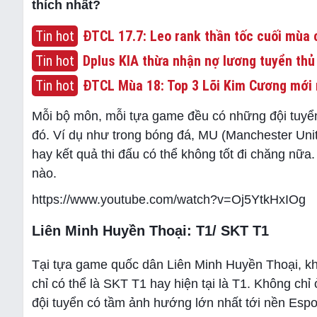
thích nhất?
Tin hot
ĐTCL 17.7: Leo rank thần tốc cuối mùa c
Tin hot
Dplus KIA thừa nhận nợ lương tuyển thủ
Tin hot
ĐTCL Mùa 18: Top 3 Lõi Kim Cương mới 
Mỗi bộ môn, mỗi tựa game đều có những đội tuyển
đó. Ví dụ như trong bóng đá, MU (Manchester Unite
hay kết quả thi đấu có thể không tốt đi chăng nữa
nào.
https://www.youtube.com/watch?v=Oj5YtkHxIOg
Liên Minh Huyền Thoại: T1/ SKT T1
Tại tựa game quốc dân Liên Minh Huyền Thoại, khô
chỉ có thể là SKT T1 hay hiện tại là T1. Không chỉ
đội tuyển có tầm ảnh hướng lớn nhất tới nền Espo