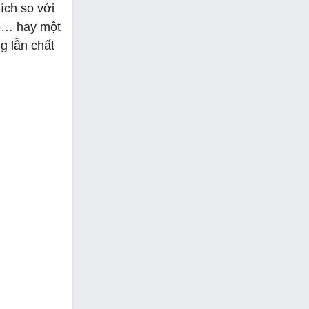
ích so với
ro… hay một
g lẫn chất