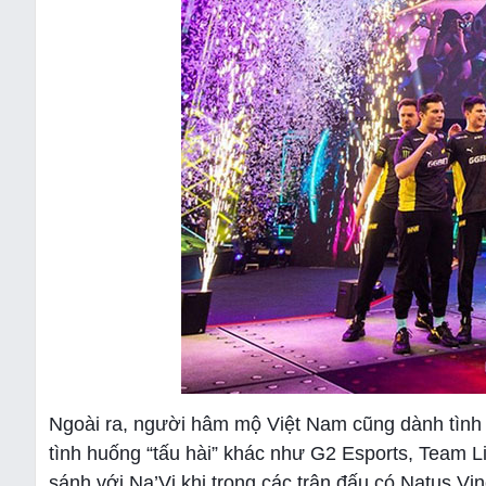
Ngoài ra, người hâm mộ Việt Nam cũng dành tình
tình huống “tấu hài” khác như G2 Esports, Team L
sánh với Na’Vi khi trong các trận đấu có Natus Vince