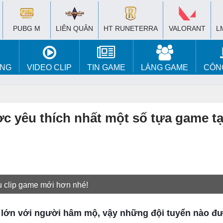
PUBG M
LIÊN QUÂN
HT RUNETERRA
VALORANT
L
ÚNG
VIDEO CLIP
TIN GAME
LÀNG GAME
CÔN
 yêu thích nhất một số tựa game tại
u clip game mới hơn nhé!
t lớn với người hâm mộ, vậy những đội tuyển nào đ