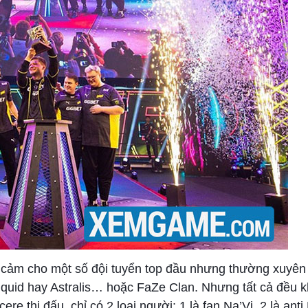
 cảm cho một số đội tuyển top đầu nhưng thường xuyên
iquid hay Astralis… hoặc FaZe Clan. Nhưng tất cả đều 
re thi đấu, chỉ có 2 loại người: 1 là fan Na’Vi, 2 là anti 