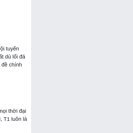
ội tuyển
t dù lối đá
ủ đề chính
ọi thời đại
, T1 luôn là