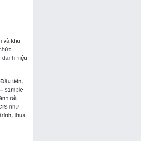
i và khu
 chức.
u danh hiệu
Đầu tiên,
 – s1mple
ảnh rất
 CIS như
rình, thua