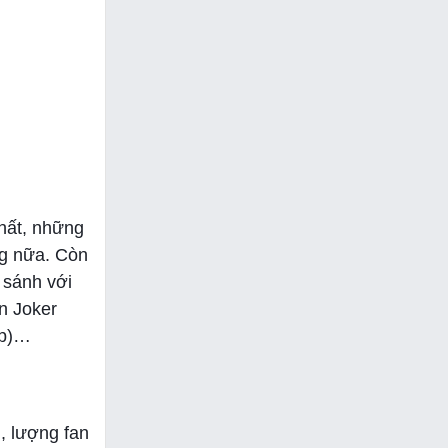
hất, những
ng nữa. Còn
 sánh với
n Joker
ập)…
, lượng fan