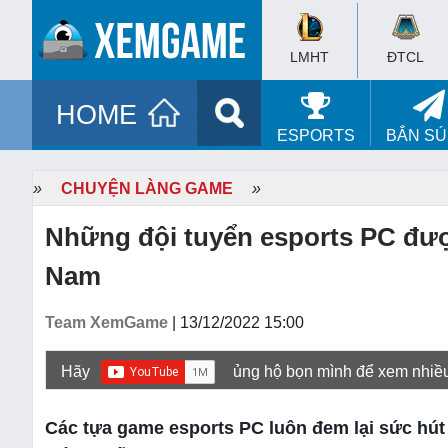
LMHT
ĐTCL
HOME
ESPORTS
BẮN S
»
CHUYỆN LÀNG GAME
»
Những đội tuyển esports PC được
Nam
Team XemGame
| 13/12/2022 15:00
Hãy
ủng hộ bọn mình để xem nhiề
Các tựa game esports PC luôn đem lại sức hú