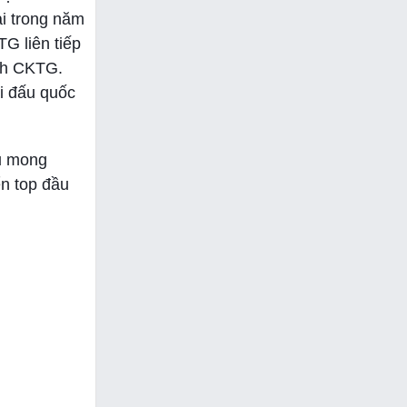
i trong năm
G liên tiếp
ịch CKTG.
i đấu quốc
ều mong
ển top đầu