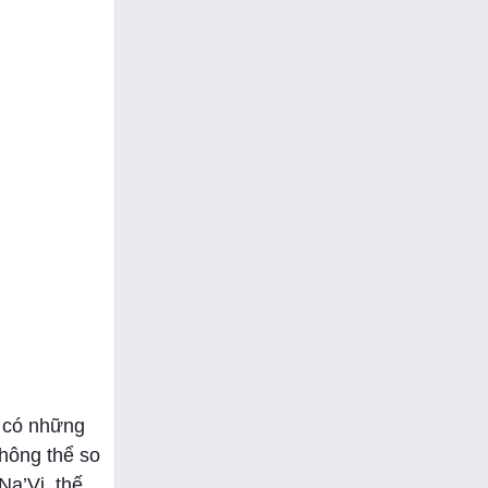
 có những
không thể so
Na’Vi, thế