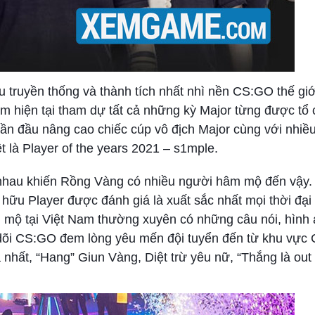
u truyền thống và thành tích nhất nhì nền CS:GO thế giớ
ểm hiện tại tham dự tất cả những kỳ Major từng được tổ
ần đầu nâng cao chiếc cúp vô địch Major cùng với nhiề
t là Player of the years 2021 – s1mple.
c nhau khiến Rồng Vàng có nhiều người hâm mộ đến vậy. 
hữu Player được đánh giá là xuất sắc nhất mọi thời đại
 mộ tại Việt Nam thường xuyên có những câu nói, hình 
 dõi CS:GO đem lòng yêu mến đội tuyển đến từ khu vực
nhất, “Hang” Giun Vàng, Diệt trừ yêu nữ, “Thắng là out t