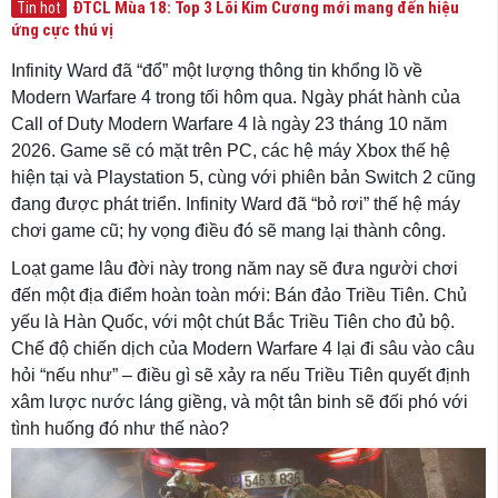
ĐTCL Mùa 18: Top 3 Lõi Kim Cương mới mang đến hiệu
Tin hot
ứng cực thú vị
Infinity Ward đã “đổ” một lượng thông tin khổng lồ về
Modern Warfare 4 trong tối hôm qua. Ngày phát hành của
Call of Duty Modern Warfare 4 là ngày 23 tháng 10 năm
2026. Game sẽ có mặt trên PC, các hệ máy Xbox thế hệ
hiện tại và Playstation 5, cùng với phiên bản Switch 2 cũng
đang được phát triển. Infinity Ward đã “bỏ rơi” thế hệ máy
chơi game cũ; hy vọng điều đó sẽ mang lại thành công.
Loạt game lâu đời này trong năm nay sẽ đưa người chơi
đến một địa điểm hoàn toàn mới: Bán đảo Triều Tiên. Chủ
yếu là Hàn Quốc, với một chút Bắc Triều Tiên cho đủ bộ.
Chế độ chiến dịch của Modern Warfare 4 lại đi sâu vào câu
hỏi “nếu như” – điều gì sẽ xảy ra nếu Triều Tiên quyết định
xâm lược nước láng giềng, và một tân binh sẽ đối phó với
tình huống đó như thế nào?