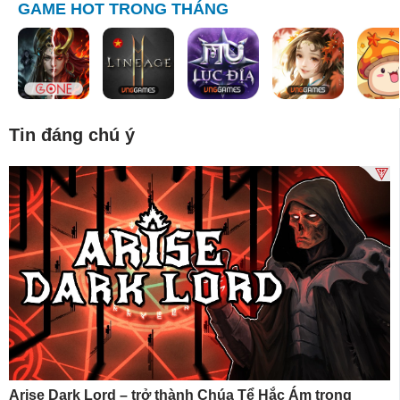
GAME HOT TRONG THÁNG
Tin đáng chú ý
Arise Dark Lord – trở thành Chúa Tể Hắc Ám trong