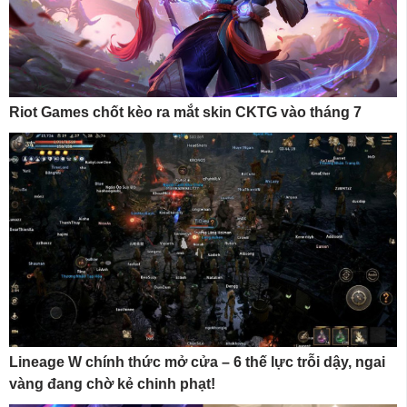
Riot Games chốt kèo ra mắt skin CKTG vào tháng 7
Lineage W chính thức mở cửa – 6 thế lực trỗi dậy, ngai
vàng đang chờ kẻ chinh phạt!