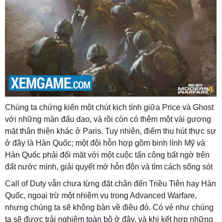
Chúng ta chứng kiến ​​một chút kịch tính giữa Price và Ghost
với những màn đấu dao, và rồi còn có thêm một vài gương
mặt thân thiện khác ở Paris. Tuy nhiên, điểm thu hút thực sự
ở đây là Hàn Quốc; một đội hỗn hợp gồm binh lính Mỹ và
Hàn Quốc phải đối mặt với một cuộc tấn công bất ngờ trên
đất nước mình, giải quyết mớ hỗn độn và tìm cách sống sót
Call of Duty vẫn chưa từng đặt chân đến Triều Tiên hay Hàn
Quốc, ngoại trừ một nhiệm vụ trong Advanced Warfare,
nhưng chúng ta sẽ không bàn về điều đó. Có vẻ như chúng
ta sẽ được trải nghiệm toàn bộ ở đây, và khi kết hợp những