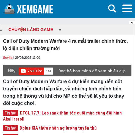
X
»
CHUYỆN LÀNG GAME
»
Call of Duty Modern Warfare 4 ra mắt trailer chính thức,
lộ diện chiến trường mới
Scylla
| 29/05/2026 11:00
Hãy
ủng hộ bọn mình để xem nhiều clip
game mới hơn nhé!
Call of Duty Modern Warfare 4 dự kiến mang đến cốt
truyện chiến dịch hấp dẫn, và những tinh chỉnh bên
trong hệ thống vũ khí cho MP có thể sẽ là yếu tố thay
đổi cuộc chơi.
ĐTCL 17.7: Leo rank thần tốc cuối mùa cùng đội hình
Tin hot
Akali reroll
Dplus KIA thừa nhận nợ lương tuyển thủ
Tin hot