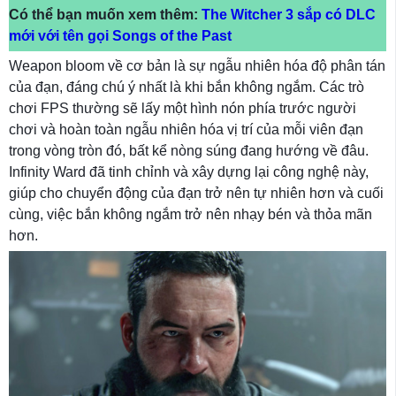
Có thể bạn muốn xem thêm:
The Witcher 3 sắp có DLC
mới với tên gọi Songs of the Past
Weapon bloom về cơ bản là sự ngẫu nhiên hóa độ phân tán
của đạn, đáng chú ý nhất là khi bắn không ngắm. Các trò
chơi FPS thường sẽ lấy một hình nón phía trước người
chơi và hoàn toàn ngẫu nhiên hóa vị trí của mỗi viên đạn
trong vòng tròn đó, bất kể nòng súng đang hướng về đâu.
Infinity Ward đã tinh chỉnh và xây dựng lại công nghệ này,
giúp cho chuyển động của đạn trở nên tự nhiên hơn và cuối
cùng, việc bắn không ngắm trở nên nhạy bén và thỏa mãn
hơn.