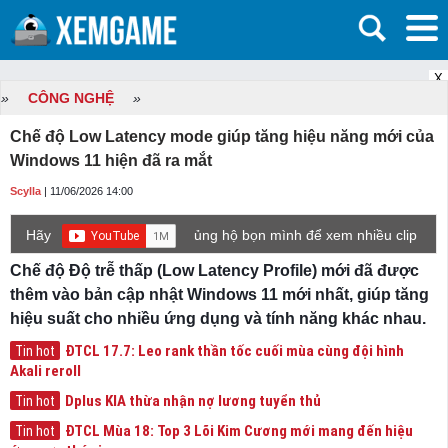
X
»
CÔNG NGHỆ
»
Chế độ Low Latency mode giúp tăng hiệu năng mới của
Windows 11 hiện đã ra mắt
Scylla
| 11/06/2026 14:00
Hãy
ủng hộ bọn mình để xem nhiều clip
game mới hơn nhé!
Chế độ Độ trễ thấp (Low Latency Profile) mới đã được
thêm vào bản cập nhật Windows 11 mới nhất, giúp tăng
hiệu suất cho nhiều ứng dụng và tính năng khác nhau.
ĐTCL 17.7: Leo rank thần tốc cuối mùa cùng đội hình
Tin hot
Akali reroll
Dplus KIA thừa nhận nợ lương tuyển thủ
Tin hot
ĐTCL Mùa 18: Top 3 Lõi Kim Cương mới mang đến hiệu
Tin hot