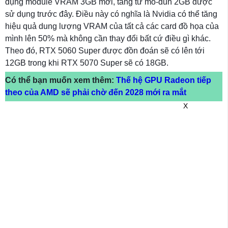
dụng module VRAM 3GB mới, tăng từ mô-đun 2GB được
sử dụng trước đây. Điều này có nghĩa là Nvidia có thể tăng
hiệu quả dung lượng VRAM của tất cả các card đồ họa của
mình lên 50% mà không cần thay đổi bất cứ điều gì khác.
Theo đó, RTX 5060 Super được đồn đoán sẽ có lên tới
12GB trong khi RTX 5070 Super sẽ có 18GB.
Có thể bạn muốn xem thêm:
Thế hệ GPU Radeon tiếp
theo của AMD sẽ phải chờ đến 2028 mới ra mắt
X