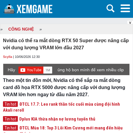
X
»
CÔNG NGHỆ
»
Nvidia có thể ra mắt dòng RTX 50 Super được nâng cấp
với dung lượng VRAM lớn đầu 2027
Scylla
| 10/06/2026 12:30
Hãy
ủng hộ bọn mình để xem nhiều clip
game mới hơn nhé!
Theo một tin đồn mới, Nvidia có thể sắp ra mắt dòng
card đồ họa RTX 5000 được nâng cấp với dung lượng
VRAM lớn hơn ngay từ đầu năm 2027.
ĐTCL 17.7: Leo rank thần tốc cuối mùa cùng đội hình
Tin hot
Akali reroll
Dplus KIA thừa nhận nợ lương tuyển thủ
Tin hot
ĐTCL Mùa 18: Top 3 Lõi Kim Cương mới mang đến hiệu
Tin hot