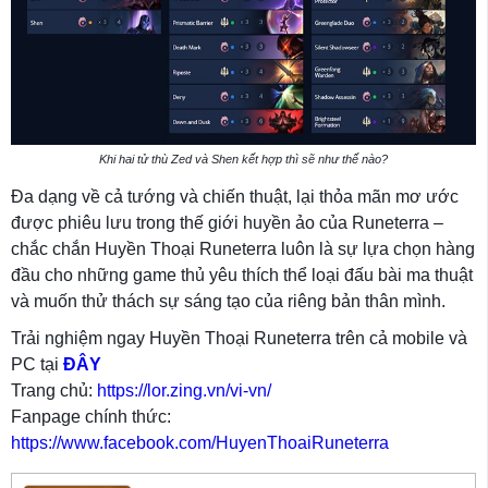
Khi hai tử thù Zed và Shen kết hợp thì sẽ như thế nào?
Đa dạng về cả tướng và chiến thuật, lại thỏa mãn mơ ước
được phiêu lưu trong thế giới huyền ảo của Runeterra –
chắc chắn Huyền Thoại Runeterra luôn là sự lựa chọn hàng
đầu cho những game thủ yêu thích thể loại đấu bài ma thuật
và muốn thử thách sự sáng tạo của riêng bản thân mình.
Trải nghiệm ngay Huyền Thoại Runeterra trên cả mobile và
PC tại
ĐÂY
Trang chủ:
https://lor.zing.vn/vi-vn/
Fanpage chính thức:
https://www.facebook.com/HuyenThoaiRuneterra