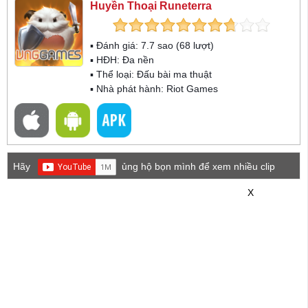
Huyền Thoại Runeterra
▪ Đánh giá:
7.7
sao (
68
lượt)
▪ HĐH:
Đa nền
▪ Thể loại:
Đấu bài ma thuật
▪ Nhà phát hành: Riot Games
Hãy
ủng hộ bọn mình để xem nhiều clip
game mới hơn nhé!
X