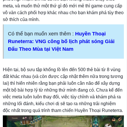
meta, và muốn thử một thứ gì đó mới mẻ thì game cung cấp
vô vàn cách phối hợp khác nhau cho bạn khám phá tùy theo
sở thích của mình.
Có thể bạn muốn xem thêm :
Huyền Thoại
Runeterra: VNG công bố lịch phát sóng Giải
Đấu Theo Mùa tại Việt Nam
Hiện tại, bộ sưu tập khổng lồ lên đến 500 thẻ bài từ 8 vùng
đất khác nhau (và còn được cập nhật thêm nữa trong tương
lai) thì hiển nhiên rằng bạn phải luôn cân não để xây dựng
một bộ bài hợp lý từ những thứ mình đang có. Chưa kể đến
việc meta luôn luôn thay đổi, việc tùy chỉnh và khám phá ra
những lối đánh, kiểu chơi dị sẽ tạo ra những trải nghiệm
độc nhất trong quá trình tham chiến Huyền Thoại Runeterra.