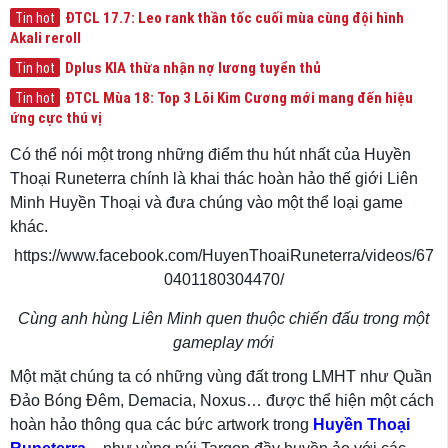
ĐTCL 17.7: Leo rank thần tốc cuối mùa cùng đội hình
Tin hot
Akali reroll
Dplus KIA thừa nhận nợ lương tuyển thủ
Tin hot
ĐTCL Mùa 18: Top 3 Lõi Kim Cương mới mang đến hiệu
Tin hot
ứng cực thú vị
Có thể nói một trong những điểm thu hút nhất của Huyền
Thoại Runeterra chính là khai thác hoàn hảo thế giới Liên
Minh Huyền Thoại và đưa chúng vào một thể loại game
khác.
https://www.facebook.com/HuyenThoaiRuneterra/videos/67
0401180304470/
Cùng anh hùng Liên Minh quen thuộc chiến đấu trong một
gameplay mới
Một mặt chúng ta có những vùng đất trong LMHT như Quần
Đảo Bóng Đêm, Demacia, Noxus… được thể hiện một cách
hoàn hảo thông qua các bức artwork trong
Huyền Thoại