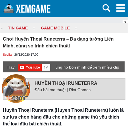
X
»
TIN GAME
»
GAME MOBILE
»
Chơi Huyền Thoại Runeterra – Đa dạng tướng Liên
Minh, cùng so trình chiến thuật
Scylla
| 26/12/2020 17:00
Hãy
ủng hộ bọn mình để xem nhiều clip
game mới hơn nhé!
HUYỀN THOẠI RUNETERRA
Đấu bài ma thuật | Riot Games
Huyền Thoại Runeterra (Huyen Thoai Runeterra) luôn là
sự lựa chọn hàng đầu cho những game thủ yêu thích
thể loại đấu bài chiến thuật.