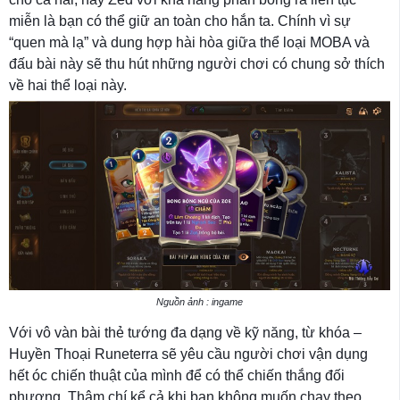
miễn là bạn có thể giữ an toàn cho hắn ta. Chính vì sự
“quen mà lạ” và dung hợp hài hòa giữa thể loại MOBA và
đấu bài này sẽ thu hút những người chơi có chung sở thích
về hai thể loại này.
Nguồn ảnh : ingame
Với vô vàn bài thẻ tướng đa dạng về kỹ năng, từ khóa –
Huyền Thoại Runeterra sẽ yêu cầu người chơi vận dụng
hết óc chiến thuật của mình để có thể chiến thắng đối
phương. Thậm chí kể cả khi bạn không muốn chạy theo