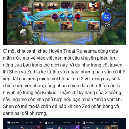
Ở một khía cạnh khác Huyền Thoại Runeterra cũng thỏa
mãn ước mơ về việc viết nên một câu chuyện phiêu lưu
riêng của bạn trong thế giới này. Ví dụ như trong cốt truyện
thì Shen và Zed là kẻ tử thù với nhau, nhưng bạn vẫn có thể
xếp đặt cho riêng mình một bộ bài nơi 2 vị tướng này sẽ là
chiến hữu với nhau, cùng nhau chiến đấu như thời còn là
huynh đệ trong hội Kinkou. Thậm chí kỹ năng của 2 tướng
này ingame còn khá phù hợp nếu bạn muốn “nhập vai” khi
Shen có thể tạo lá chắn để bảo kê cho Zed phân bóng và
đánh bại đối phương.