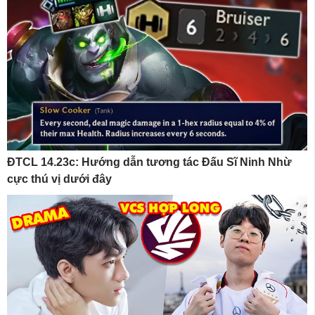
ĐTCL 14.23c: Hướng dẫn tương tác Đấu Sĩ Ninh Nhừ
cực thú vị dưới đây