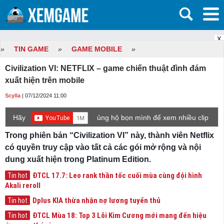
X
»
TIN GAME
»
GAME MOBILE
»
Civilization VI: NETFLIX – game chiến thuật đình đám
xuất hiện trên mobile
Scylla
| 07/12/2024 11:00
Hãy
ủng hộ bọn mình để xem nhiều clip
game mới hơn nhé!
Trong phiên bản “Civilization VI” này, thành viên Netflix
có quyền truy cập vào tất cả các gói mở rộng và nội
dung xuất hiện trong Platinum Edition.
ĐTCL 17.7: Leo rank thần tốc cuối mùa cùng đội hình
Tin hot
Akali reroll
Dplus KIA thừa nhận nợ lương tuyển thủ
Tin hot
ĐTCL Mùa 18: Top 3 Lõi Kim Cương mới mang đến hiệu
Tin hot