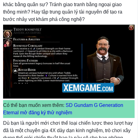
khác bằng quân sự? Tránh giao tranh bằng ngoại giao
thông minh? Hay tập trung quản lý tài nguyên để tạo ra
bước nhảy vọt khám phá công nghệ?
Có thể bạn muốn xem thêm:
SD Gundam G Generation
Eternal mở đăng ký thử nghiệm
Dù bạn là người mới chơi thể loại chiến lược theo lượt hay
đã là một chuyên gia 4X dày dạn kinh nghiệm, trò chơi xây
dựng thế giới chiến thuật bao la này sẽ cho bạn những