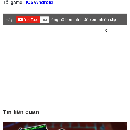
Tải game :
iOS
/
Android
Hãy
ủng hộ bọn mình để xem nhiều clip
game mới hơn nhé!
X
Tin liên quan