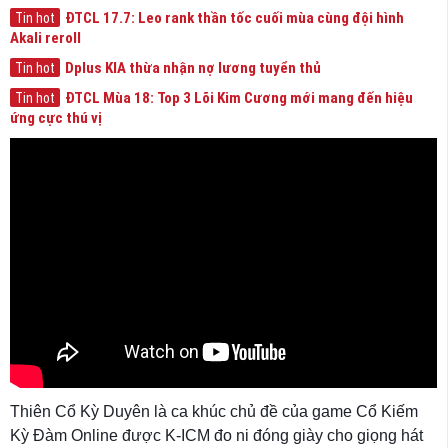
ĐTCL 17.7: Leo rank thần tốc cuối mùa cùng đội hình
Tin hot
Akali reroll
Dplus KIA thừa nhận nợ lương tuyển thủ
Tin hot
ĐTCL Mùa 18: Top 3 Lõi Kim Cương mới mang đến hiệu
Tin hot
ứng cực thú vị
Thiên Cổ Kỳ Duyên là ca khúc chủ đề của game Cổ Kiếm
Kỳ Đàm Online được K-ICM đo ni đóng giày cho giọng hát