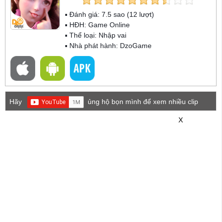
▪ Đánh giá:
7.5
sao (
12
lượt)
▪ HĐH:
Game Online
▪ Thể loại:
Nhập vai
▪ Nhà phát hành: DzoGame
Hãy
ủng hộ bọn mình để xem nhiều clip
game mới hơn nhé!
X