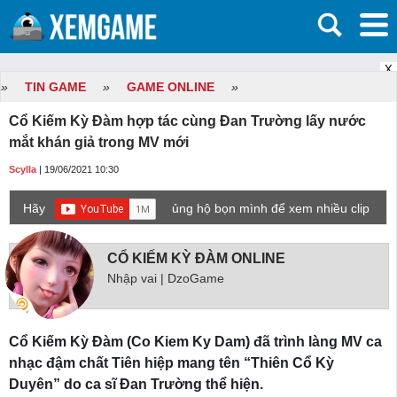
X
»
TIN GAME
»
GAME ONLINE
»
Cổ Kiếm Kỳ Đàm hợp tác cùng Đan Trường lấy nước
mắt khán giả trong MV mới
Scylla
| 19/06/2021 10:30
Hãy
ủng hộ bọn mình để xem nhiều clip
game mới hơn nhé!
CỔ KIẾM KỲ ĐÀM ONLINE
Nhập vai | DzoGame
Cổ Kiếm Kỳ Đàm (Co Kiem Ky Dam) đã trình làng MV ca
nhạc đậm chất Tiên hiệp mang tên “Thiên Cổ Kỳ
Duyên” do ca sĩ Đan Trường thể hiện.