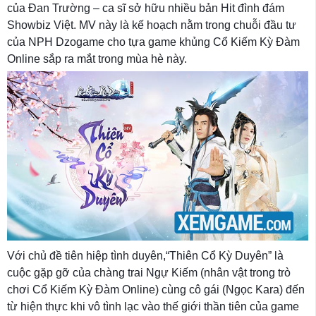
của Đan Trường – ca sĩ sở hữu nhiều bản Hit đình đám
Showbiz Việt. MV này là kế hoạch nằm trong chuỗi đầu tư
của NPH Dzogame cho tựa game khủng Cổ Kiếm Kỳ Đàm
Online sắp ra mắt trong mùa hè này.
Với chủ đề tiên hiệp tình duyên,“Thiên Cổ Kỳ Duyên” là
cuộc gặp gỡ của chàng trai Ngự Kiếm (nhân vật trong trò
chơi Cổ Kiếm Kỳ Đàm Online) cùng cô gái (Ngọc Kara) đến
từ hiện thực khi vô tình lạc vào thế giới thần tiên của game