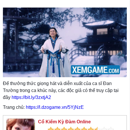
Để thưởng thức giọng hát và diễn xuất của ca sĩ Đan
Trường trong ca khúc này, các độc giả có thể truy cập tại
đây
https://bit.ly/3zxtjA2
Trang chủ:
https://l.dzogame.vn/5YjNzE
Cổ Kiếm Kỳ Đàm Online