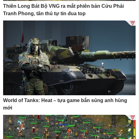
Thiên Long Bát Bộ VNG ra mắt phiên bản Cửu Phái
Tranh Phong, tân thủ tự tin đua top
World of Tanks: Heat – tựa game bắn súng anh hùng
mới