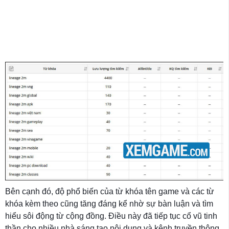
Bên cạnh đó, độ phổ biến của từ khóa tên game và các từ
khóa kèm theo cũng tăng đáng kể nhờ sự bàn luận và tìm
hiểu sôi động từ cộng đồng. Điều này đã tiếp tục cổ vũ tinh
thần cho nhiều nhà sáng tạo nội dung và kênh truyền thông