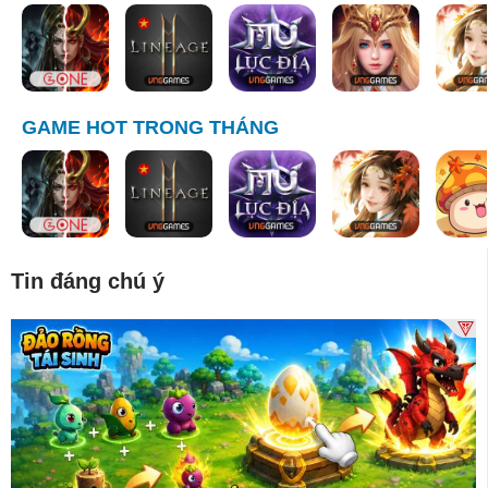
GAME HOT TRONG THÁNG
Tin đáng chú ý