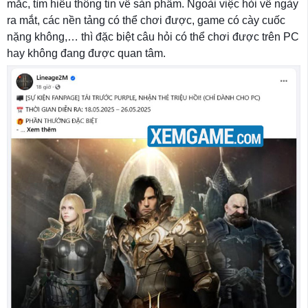
mắc, tìm hiểu thông tin về sản phẩm. Ngoài việc hỏi về ngày
ra mắt, các nền tảng có thể chơi được, game có cày cuốc
nặng không,… thì đặc biệt câu hỏi có thể chơi được trên PC
hay không đang được quan tâm.