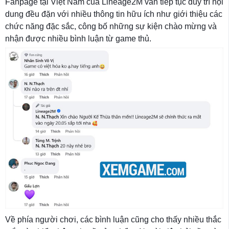
Fanpage tại Việt Nam của Lineage2M vẫn tiếp tục duy trì nội
dung đều đặn với nhiều thông tin hữu ích như giới thiệu các
chức năng đặc sắc, công bố những sự kiện chào mừng và
nhận được nhiều bình luận từ game thủ.
Về phía người chơi, các bình luận cũng cho thấy nhiều thắc