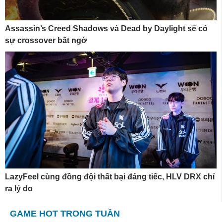
Assassin’s Creed Shadows và Dead by Daylight sẽ có
sự crossover bất ngờ
LazyFeel cùng đồng đội thất bại đáng tiếc, HLV DRX chỉ
ra lý do
GAME HOT TRONG TUẦN