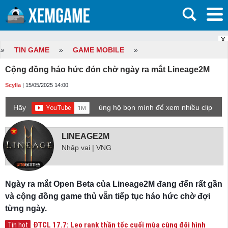
X
»
TIN GAME
»
GAME MOBILE
»
Cộng đồng háo hức đón chờ ngày ra mắt Lineage2M
Scylla
| 15/05/2025 14:00
Hãy
ủng hộ bọn mình để xem nhiều clip
game mới hơn nhé!
LINEAGE2M
Nhập vai | VNG
Ngày ra mắt Open Beta của Lineage2M đang đến rất gần
và cộng đồng game thủ vẫn tiếp tục háo hức chờ đợi
từng ngày.
ĐTCL 17.7: Leo rank thần tốc cuối mùa cùng đội hình
Tin hot