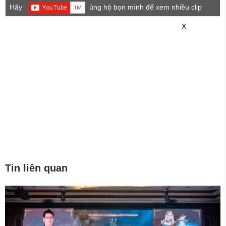
Hãy
ủng hộ bọn mình để xem nhiều clip
game mới hơn nhé!
X
Tin liên quan