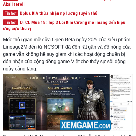
Akali reroll
Dplus KIA thừa nhận nợ lương tuyển thủ
Tin hot
ĐTCL Mùa 18: Top 3 Lõi Kim Cương mới mang đến hiệu
Tin hot
ứng cực thú vị
Mốc thời gian mở cửa Open Beta ngày 20/5 của siêu phẩm
Lineage2M đến từ NCSOFT đã đến rất gần và độ nóng của
game vẫn không hề suy giảm khi các hoạt động chuẩn bị
đón nhận của cộng đồng game Việt cho thấy sự sôi động
ngày càng tăng.