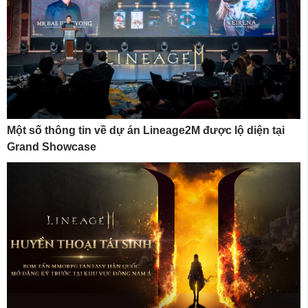
Một số thông tin về dự án Lineage2M được lộ diện tại
Grand Showcase