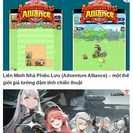
Liên Minh Nhà Phiêu Lưu (Adventure Alliance) – một thế
giới giả tưởng đậm tính chiến thuật