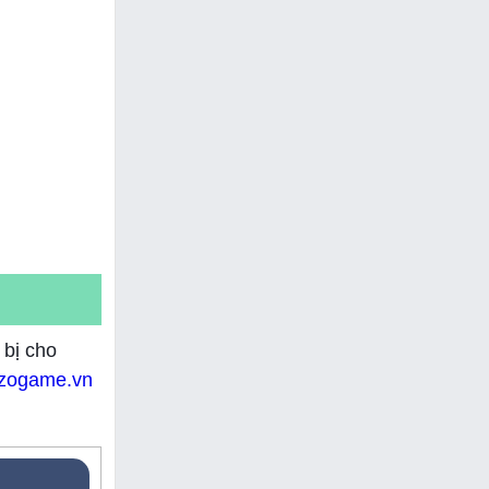
 bị cho
zogame.vn