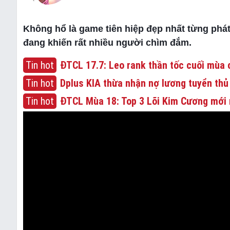
Không hổ là game tiên hiệp đẹp nhất từng ph
đang khiến rất nhiều người chìm đắm.
Tin hot
ĐTCL 17.7: Leo rank thần tốc cuối mùa c
Tin hot
Dplus KIA thừa nhận nợ lương tuyển thủ
Tin hot
ĐTCL Mùa 18: Top 3 Lõi Kim Cương mới 