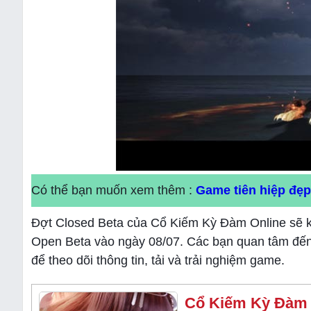
Có thể bạn muốn xem thêm :
Game tiên hiệp đẹp
Đợt Closed Beta của Cổ Kiếm Kỳ Đàm Online sẽ ké
Open Beta vào ngày 08/07. Các bạn quan tâm đến 
để theo dõi thông tin, tải và trải nghiệm game.
Cổ Kiếm Kỳ Đàm 