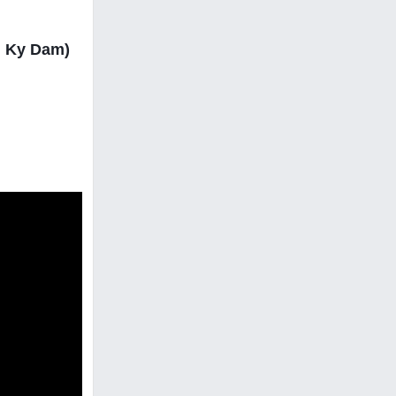
m Ky Dam)