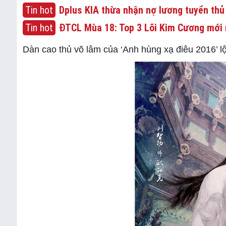
Tin hot
Dplus KIA thừa nhận nợ lương tuyển thủ
Tin hot
ĐTCL Mùa 18: Top 3 Lõi Kim Cương mới 
Dàn cao thủ võ lâm của ‘Anh hùng xạ điêu 2016’ lộ