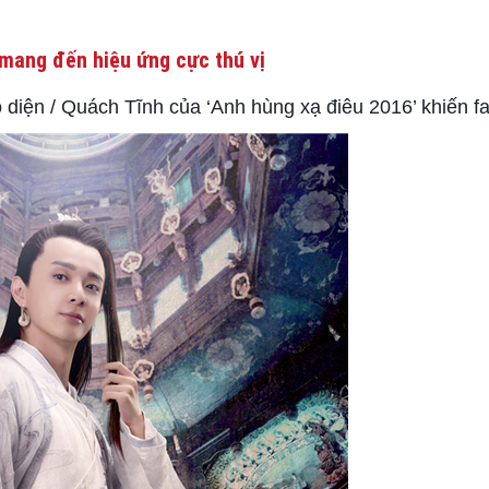
mang đến hiệu ứng cực thú vị
 diện / Quách Tĩnh của ‘Anh hùng xạ điêu 2016’ khiến f