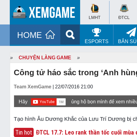
LMHT
ĐTCL
HOME
ESPORTS
BẮN S
»
CHUYỆN LÀNG GAME
»
Công tử háo sắc trong ‘Anh hùng 
Team XemGame
| 22/07/2016 21:00
Hãy
ủng hộ bọn mình để xem nhiề
Tạo hình Âu Dương Khắc của Lưu Trí Dương bị cho
Tin hot
ĐTCL 17.7: Leo rank thần tốc cuối mùa c