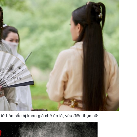
tử háo sắc bị khán giả chê ẻo lả, yểu điệu thục nữ.