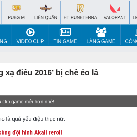
PUBG M
LIÊN QUÂN
HT RUNETERRA
VALORANT
L
ÚNG
VIDEO CLIP
TIN GAME
LÀNG GAME
CÔN
xạ điêu 2016’ bị chê ẻo lả
u clip game mới hơn nhé!
 là quá yểu điệu thục nữ.
ùng đội hình Akali reroll