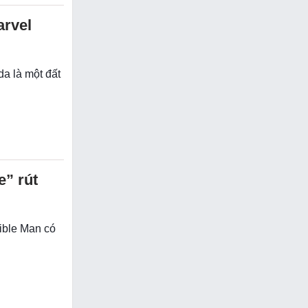
arvel
da là một đất
e” rút
sible Man có