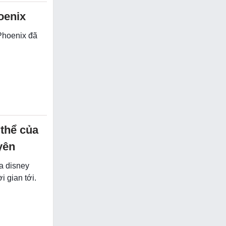
oenix
 Phoenix đã
thể của
yên
a disney
i gian tới.