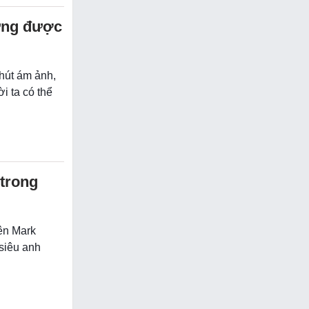
ừng được
chút ám ảnh,
i ta có thể
 trong
iên Mark
siêu anh