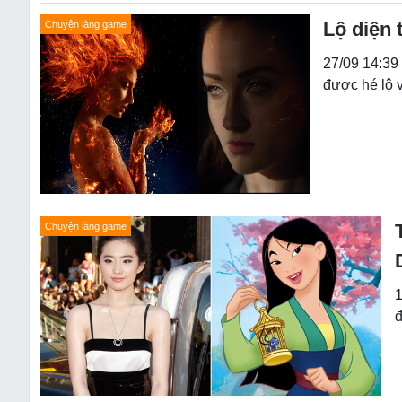
Lộ diện 
Chuyện làng game
27/09 14:39 
được hé lộ 
Chuyện làng game
1
đ