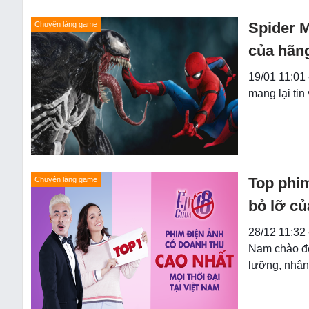
Spider 
Chuyện làng game
của hãn
19/01 11:01 
mang lại ti
Top phi
Chuyện làng game
bỏ lỡ c
28/12 11:32
Nam chào đó
lưỡng, nhận 