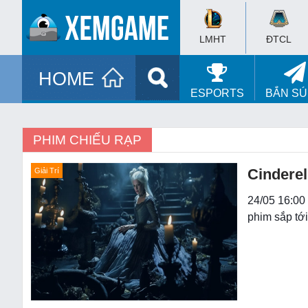
LMHT
ĐTCL
HOME
ESPORTS
BẮN S
PHIM CHIẾU RẠP
Cinderel
Giải Trí
24/05 16:00 
phim sắp tới