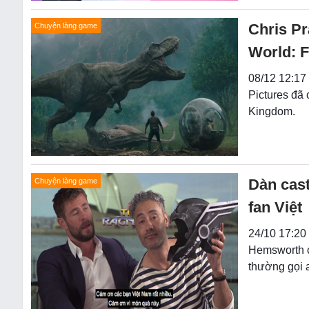
Chris Pr
Chuyện làng game
World: 
08/12 12:17
Pictures đã 
Kingdom.
Dàn cas
Chuyện làng game
fan Việt
24/10 17:20 
Hemsworth cũ
thường gọi 