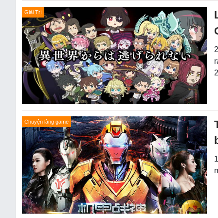
Giải Trí
2
r
2
Chuyện làng game
1
m