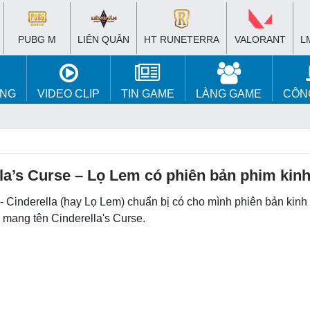
PUBG M
LIÊN QUÂN
HT RUNETERRA
VALORANT
L
ÚNG
VIDEO CLIP
TIN GAME
LÀNG GAME
CÔN
la’s Curse – Lọ Lem có phiên bản phim kinh
- Cinderella (hay Lọ Lem) chuẩn bị có cho mình phiên bản kinh 
 mang tên Cinderella's Curse.