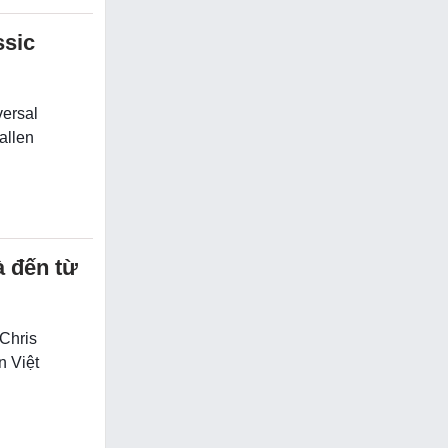
ssic
versal
allen
 đến từ
 Chris
n Việt