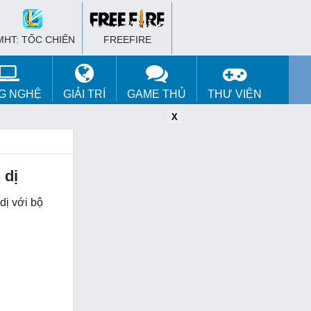
MHT: TỐC CHIẾN
FREEFIRE
G NGHỆ
GIẢI TRÍ
GAME THỦ
THƯ VIỆN
X
X
X
 dị
dị với bộ