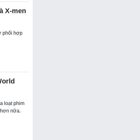
và X-men
sự phối hợp
World
a loạt phim
 hơn nữa.