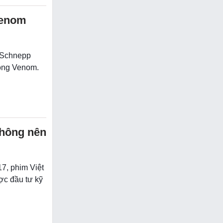
Venom
n Schnepp
rong Venom.
không nên
7, phim Việt
ợc đầu tư kỹ