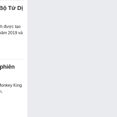
 Bộ Tứ Dị
nh được tạo
 năm 2019 và
phiên
Monkey King
n.