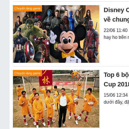
Disney 
Chuyện làng game
về chun
22/06 11:40 
hay ho trên
Top 6 bộ
Chuyện làng game
Cup 201
15/06 12:34 
dưới đây, đ