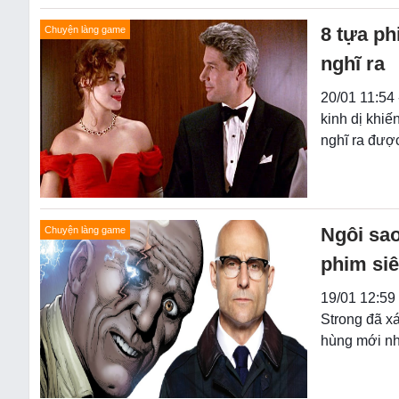
8 tựa p
Chuyện làng game
nghĩ ra
20/01 11:54 
kinh dị khi
nghĩ ra đượ
Ngôi sao
Chuyện làng game
phim si
19/01 12:59
Strong đã x
hùng mới n