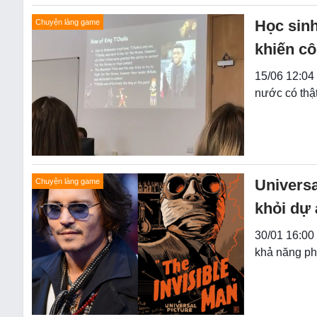
Học sinh
Chuyện làng game
khiến cô
15/06 12:04 
nước có thậ
Universa
Chuyện làng game
khỏi dự 
30/01 16:00 
khả năng phả